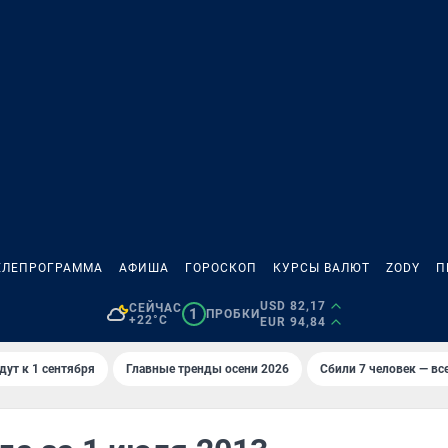
ЕЛЕПРОГРАММА
АФИША
ГОРОСКОП
КУРСЫ ВАЛЮТ
ZODY
П
USD 82,17
СЕЙЧАС
1
ПРОБКИ
+22°C
EUR 94,84
дут к 1 сентября
Главные тренды осени 2026
Сбили 7 человек — все