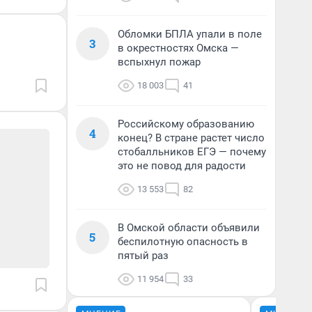
Обломки БПЛА упали в поле
3
в окрестностях Омска —
вспыхнул пожар
18 003
41
Российскому образованию
4
конец? В стране растет число
стобалльников ЕГЭ — почему
это не повод для радости
13 553
82
В Омской области объявили
5
беспилотную опасность в
пятый раз
11 954
33