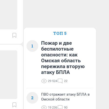
ТОП 5
Пожар и две
1
беспилотные
опасности: как
Омская область
пережила вторую
атаку БПЛА
29 524
22
ПВО отражает атаку БПЛА в
2
Омской области
19 236
90