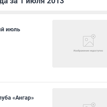
да за 1 июля 2013
ый июль
луба «Ангар»