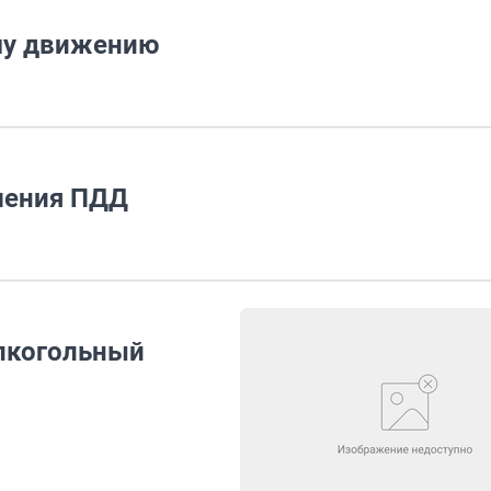
ому движению
шения ПДД
лкогольный