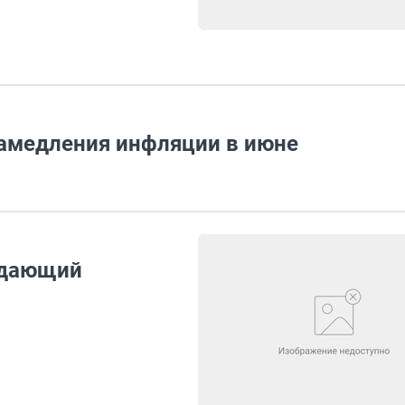
амедления инфляции в июне
адающий