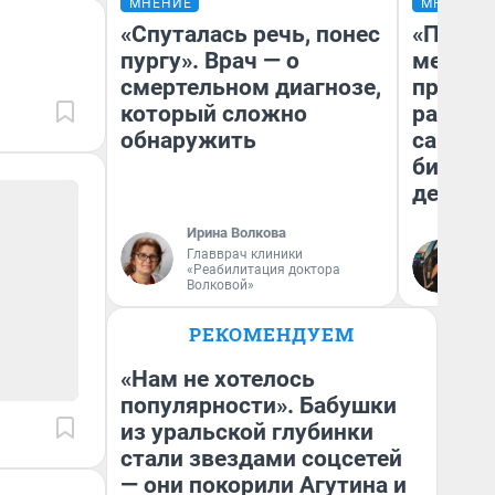
МНЕНИЕ
МНЕНИЕ
«Спуталась речь, понес
«Покуп
пургу». Врач — о
мешке»
смертельном диагнозе,
предпр
который сложно
рассказ
обнаружить
самом 
бизнес
дешевы
Ирина Волкова
На
Главврач клиники
«Реабилитация доктора
От
Волковой»
де
РЕКОМЕНДУЕМ
«Нам не хотелось
популярности». Бабушки
из уральской глубинки
стали звездами соцсетей
— они покорили Агутина и