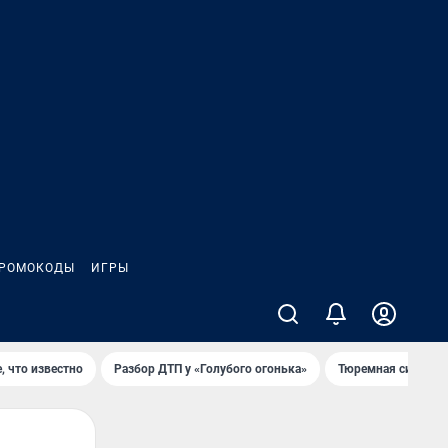
РОМОКОДЫ
ИГРЫ
, что известно
Разбор ДТП у «Голубого огонька»
Тюремная система