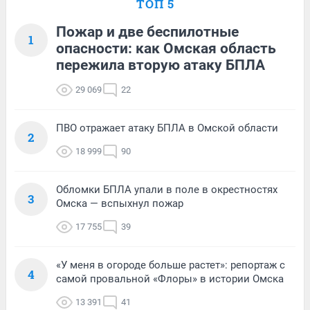
ТОП 5
Пожар и две беспилотные
1
опасности: как Омская область
пережила вторую атаку БПЛА
29 069
22
ПВО отражает атаку БПЛА в Омской области
2
18 999
90
Обломки БПЛА упали в поле в окрестностях
3
Омска — вспыхнул пожар
17 755
39
«У меня в огороде больше растет»: репортаж с
4
самой провальной «Флоры» в истории Омска
13 391
41