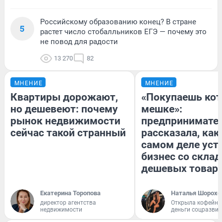
Российскому образованию конец? В стране
5
растет число стобалльников ЕГЭ — почему это
не повод для радости
13 270
82
МНЕНИЕ
МНЕНИЕ
Квартиры дорожают,
«Покупаешь кот
но дешевеют: почему
мешке»:
рынок недвижимости
предпринимате
сейчас такой странный
рассказала, как
самом деле уст
бизнес со скла
дешевых товар
Екатерина Торопова
Наталья Шорохо
директор агентства
Открыла кофейну
недвижимости
деньги соцразви