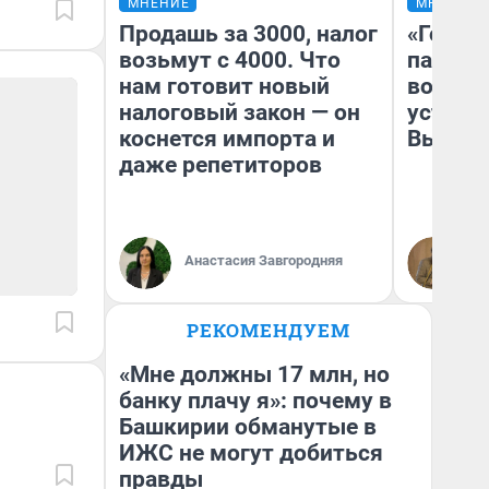
МНЕНИЕ
МНЕНИЕ
Продашь за 3000, налог
«Город
возьмут с 4000. Что
паперт
нам готовит новый
возмут
налоговый закон — он
устано
коснется импорта и
Высоцк
даже репетиторов
Иг
Анастасия Завгородняя
Ис
РЕКОМЕНДУЕМ
«Мне должны 17 млн, но
банку плачу я»: почему в
Башкирии обманутые в
ИЖС не могут добиться
правды