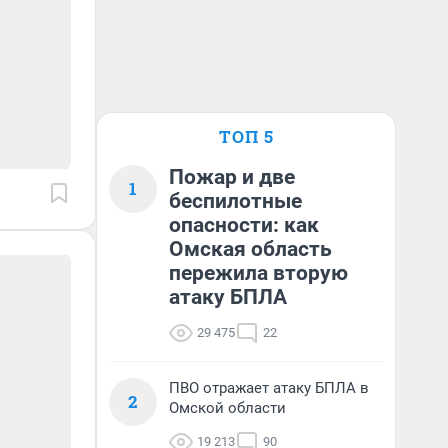
ТОП 5
Пожар и две
1
беспилотные
опасности: как
Омская область
пережила вторую
атаку БПЛА
29 475
22
ПВО отражает атаку БПЛА в
2
Омской области
19 213
90