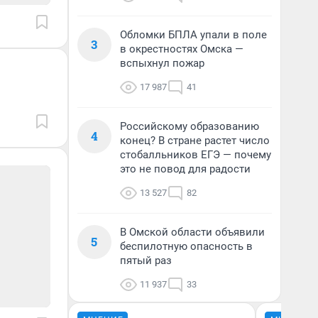
Обломки БПЛА упали в поле
3
в окрестностях Омска —
вспыхнул пожар
17 987
41
Российскому образованию
4
конец? В стране растет число
стобалльников ЕГЭ — почему
это не повод для радости
13 527
82
В Омской области объявили
5
беспилотную опасность в
пятый раз
11 937
33