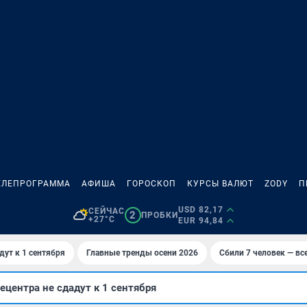
ЕЛЕПРОГРАММА
АФИША
ГОРОСКОП
КУРСЫ ВАЛЮТ
ZODY
П
USD 82,17
СЕЙЧАС
2
ПРОБКИ
+27°C
EUR 94,84
дут к 1 сентября
Главные тренды осени 2026
Сбили 7 человек — все
ецентра не сдадут к 1 сентября