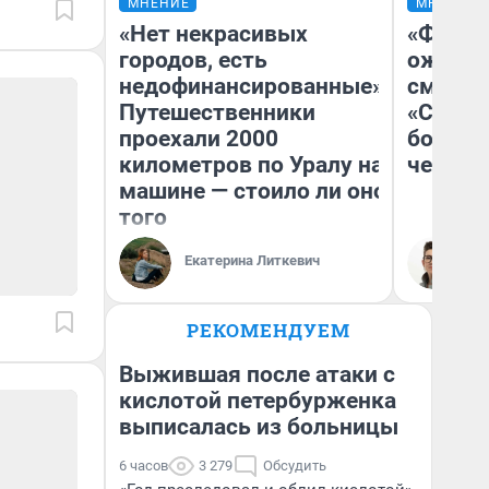
МНЕНИЕ
МНЕНИЕ
«Нет некрасивых
«Финал
городов, есть
ожидан
недофинансированные».
смотре
Путешественники
«Стары
проехали 2000
большо
километров по Уралу на
честна
машине — стоило ли оно
того
Екатерина Литкевич
На
РЕКОМЕНДУЕМ
Выжившая после атаки с
кислотой петербурженка
выписалась из больницы
6 часов
3 279
Обсудить