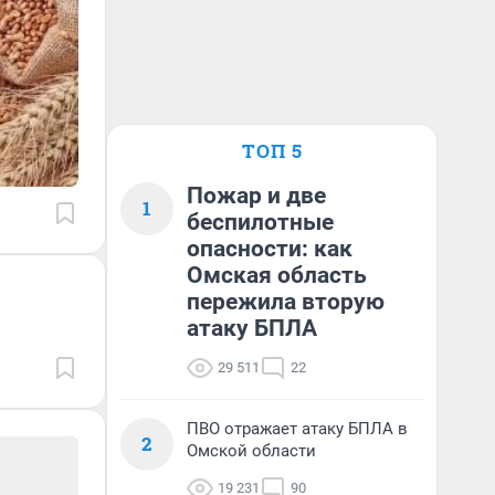
ТОП 5
Пожар и две
1
беспилотные
опасности: как
Омская область
пережила вторую
атаку БПЛА
29 511
22
ПВО отражает атаку БПЛА в
2
Омской области
19 231
90