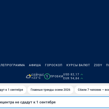
ЕЛЕПРОГРАММА
АФИША
ГОРОСКОП
КУРСЫ ВАЛЮТ
ZODY
П
USD 82,17
СЕЙЧАС
1
ПРОБКИ
+23°C
EUR 94,84
дут к 1 сентября
Главные тренды осени 2026
Сбили 7 человек — все
ецентра не сдадут к 1 сентября