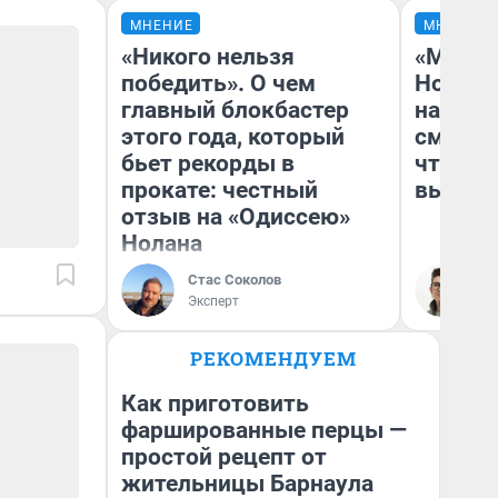
МНЕНИЕ
МНЕНИЕ
«Никого нельзя
«Мы ви
победить». О чем
Нолана
главный блокбастер
настро
этого года, который
смотре
бьет рекорды в
чтобы 
прокате: честный
выгляд
отзыв на «Одиссею»
Нолана
Стас Соколов
На
Эксперт
РЕКОМЕНДУЕМ
Как приготовить
фаршированные перцы —
простой рецепт от
жительницы Барнаула