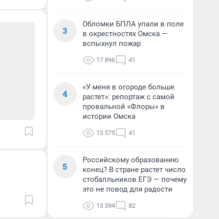
Обломки БПЛА упали в поле
3
в окрестностях Омска —
вспыхнул пожар
17 896
41
«У меня в огороде больше
4
растет»: репортаж с самой
провальной «Флоры» в
истории Омска
13 575
41
Российскому образованию
5
конец? В стране растет число
стобалльников ЕГЭ — почему
это не повод для радости
13 394
82