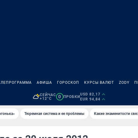
ЕЛЕПРОГРАММА
АФИША
ГОРОСКОП
КУРСЫ ВАЛЮТ
ZODY
П
USD 82,17
СЕЙЧАС
0
ПРОБКИ
+12°C
EUR 94,84
огонька»
Тюремная система и ее проблемы
Какие знаменитости свя