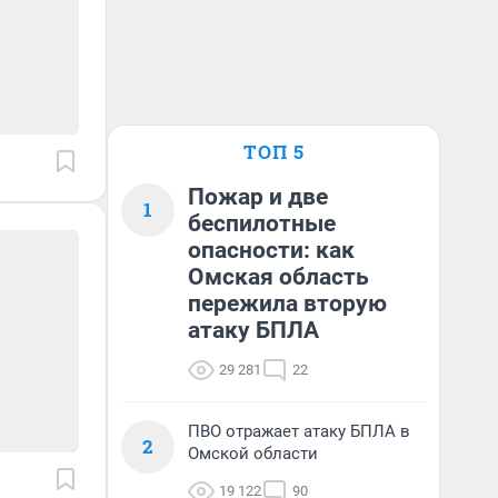
ТОП 5
Пожар и две
1
беспилотные
опасности: как
Омская область
пережила вторую
атаку БПЛА
29 281
22
ПВО отражает атаку БПЛА в
2
Омской области
19 122
90