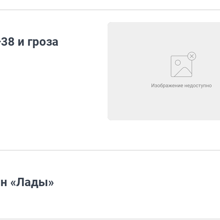
38 и гроза
йн «Лады»