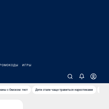
РОМОКОДЫ
ИГРЫ
заны с Омском: тест
Дети стали чаще травиться наркотиками
Появя