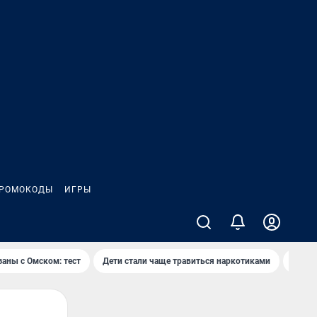
РОМОКОДЫ
ИГРЫ
заны с Омском: тест
Дети стали чаще травиться наркотиками
Появя