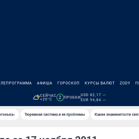
ЕЛЕПРОГРАММА
АФИША
ГОРОСКОП
КУРСЫ ВАЛЮТ
ZODY
П
USD 82,17
СЕЙЧАС
2
ПРОБКИ
+20°C
EUR 94,84
огонька»
Тюремная система и ее проблемы
Какие знаменитости свя