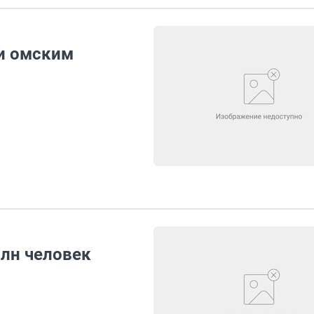
и омским
млн человек