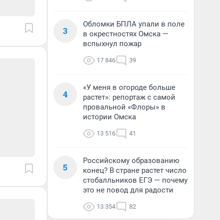
Обломки БПЛА упали в поле
3
в окрестностях Омска —
вспыхнул пожар
17 846
39
«У меня в огороде больше
4
растет»: репортаж с самой
провальной «Флоры» в
истории Омска
13 516
41
Российскому образованию
5
конец? В стране растет число
стобалльников ЕГЭ — почему
это не повод для радости
13 354
82