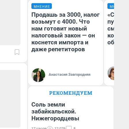
МНЕНИЕ
МНЕНИЕ
Продашь за 3000, налог
«Спутал
возьмут с 4000. Что
пургу».
нам готовит новый
смерте
налоговый закон — он
которы
коснется импорта и
обнару
даже репетиторов
Ир
Гл
Анастасия Завгородняя
«Р
Во
РЕКОМЕНДУЕМ
Соль земли
забайкальской.
Нижегородцевы
17 часов
12 079
8