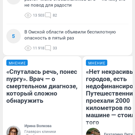
не повод для радости
13 503
82
В Омской области объявили беспилотную
5
опасность в пятый раз
11 918
33
МНЕНИЕ
МНЕНИЕ
«Спуталась речь, понес
«Нет некрасивы
пургу». Врач — о
городов, есть
смертельном диагнозе,
недофинансиро
который сложно
Путешественни
обнаружить
проехали 2000
километров по 
машине — стоил
того
Ирина Волкова
Главврач клиники
Екатерина Литк