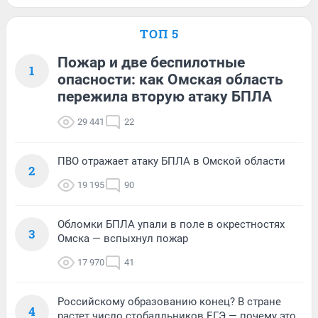
ТОП 5
Пожар и две беспилотные
1
опасности: как Омская область
пережила вторую атаку БПЛА
29 441
22
ПВО отражает атаку БПЛА в Омской области
2
19 195
90
Обломки БПЛА упали в поле в окрестностях
3
Омска — вспыхнул пожар
17 970
41
Российскому образованию конец? В стране
4
растет число стобалльников ЕГЭ — почему это