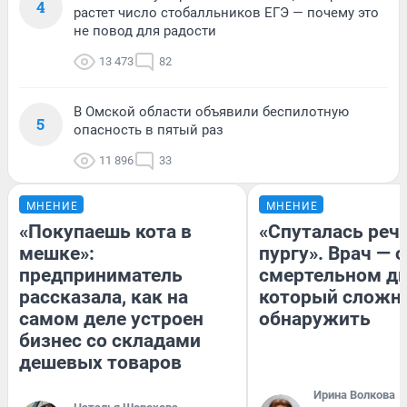
4
растет число стобалльников ЕГЭ — почему это
не повод для радости
13 473
82
В Омской области объявили беспилотную
5
опасность в пятый раз
11 896
33
МНЕНИЕ
МНЕНИЕ
«Покупаешь кота в
«Спуталась речь
мешке»:
пургу». Врач — о
предприниматель
смертельном ди
рассказала, как на
который сложн
самом деле устроен
обнаружить
бизнес со складами
дешевых товаров
Ирина Волкова