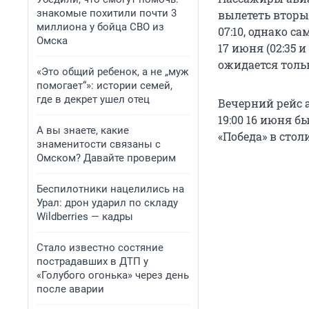
знакомые похитили почти 3
вылететь вторы
миллиона у бойца СВО из
07:10, однако с
Омска
17 июня (02:35 
ожидается тольк
«Это общий ребенок, а не „муж
помогает“»: истории семей,
где в декрет ушел отец
Вечерний рейс 
19:00 16 июня б
А вы знаете, какие
«Победа» в столи
знаменитости связаны с
Омском? Давайте проверим
Беспилотники нацелились на
Урал: дрон ударил по складу
Wildberries — кадры
Стало известно состяние
пострадавших в ДТП у
«Голубого огонька» через день
после аварии