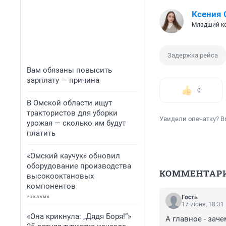
Ксения
Младший ко
Задержка рейса
Вам обязаны повысить
зарплату — причина
0
В Омской области ищут
трактористов для уборки
Увидели опечатку? В
урожая — сколько им будут
платить
«Омский каучук» обновил
оборудование производства
КОММЕНТАР
высокооктановых
компонентов
Гость
17 июня, 18:31
«Она крикнула: „Дядя Боря!“»
А главное - заче