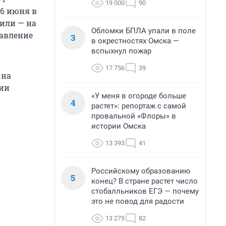
19 000
90
16 июня в
сили — на
Обломки БПЛА упали в поле
равление
3
в окрестностях Омска —
вспыхнул пожар
17 756
39
 на
нии
«У меня в огороде больше
4
растет»: репортаж с самой
провальной «Флоры» в
истории Омска
13 393
41
Российскому образованию
5
конец? В стране растет число
стобалльников ЕГЭ — почему
это не повод для радости
13 275
82