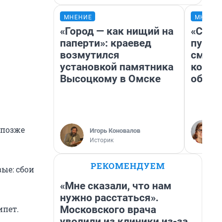
МНЕНИЕ
МНЕНИ
«Город — как нищий на
«Спут
паперти»: краевед
пургу»
возмутился
смерт
установкой памятника
котор
Высоцкому в Омске
обнар
 позже
Игорь Коновалов
Историк
РЕКОМЕНДУЕМ
ые: сбои
«Мне сказали, что нам
нужно расстаться».
Московского врача
ипет.
уволили из клиники из-за