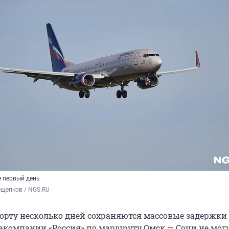
 первый день
Ощепков / NGS.RU
орту несколько дней сохраняются массовые задержки 
компании «Россия» по маршруту Омск — Сочи не мог