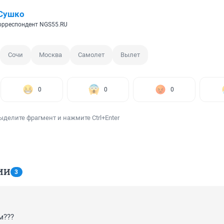
 Сушко
рреспондент NGS55.RU
Сочи
Москва
Самолет
Вылет
0
0
0
ыделите фрагмент и нажмите Ctrl+Enter
ИИ
3
м???