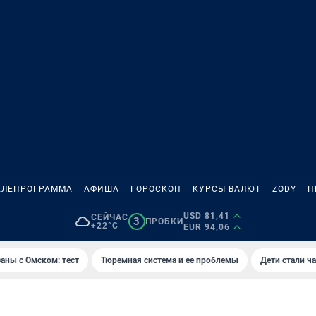
ЕЛЕПРОГРАММА
АФИША
ГОРОСКОП
КУРСЫ ВАЛЮТ
ZODY
П
USD 81,41
СЕЙЧАС
3
ПРОБКИ
+22°C
EUR 94,06
аны с Омском: тест
Тюремная система и ее проблемы
Дети стали ч