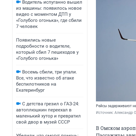
Водитель испуганно вышел
из машины: появилось новое
видео с моментом ДТП у
«Голубого огонька», где сбили
7 человек
Появились новые
подробности о водителе,
который сбил 7 пешеходов у
«Голубого огонька»
Восемь сбили, три упали.
Все, что известно об атаке
беспилотников на
Екатеринбург
С детства грезил о ГАЗ-24:
Рейсы задерживают не
автоплюшкин переехал в
Источник: 
Александр 
маленький хутор и превратил
свой двор в музей СССР
В Омском аэроп
Пассажиры авиа
Убедили, что смогут помочь: