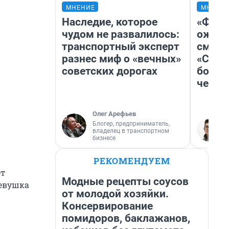
МНЕНИЕ
МНЕНИ
Наследие, которое
«Фина
чудом не развалилось:
ожида
транспортный эксперт
смотр
разнес миф о «вечных»
«Стар
советских дорогах
больш
честн
Олег Арефьев
Блогер, предприниматель,
владелец в транспортном
бизнесе
РЕКОМЕНДУЕМ
ет
Модные рецепты соусов
девушка
от молодой хозяйки.
Консервирование
помидоров, баклажанов,