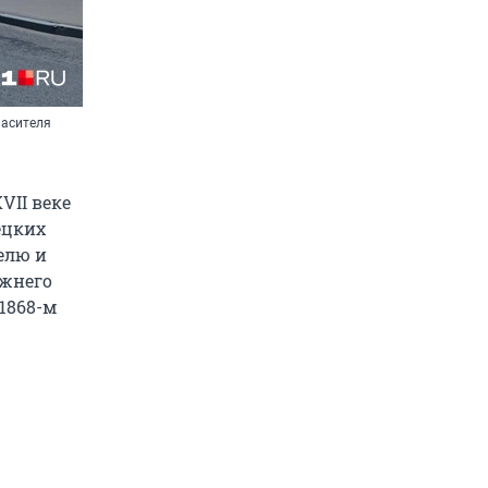
пасителя
VII веке
ецких
елю и
ижнего
 1868-м