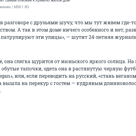
вет самый близкий к Кремлю жилой дом
жанин / MSK1.RU
о в разговоре с друзьями шучу, что мы тут живем где-
ством. А так в этом доме ничего особенного и нет, раз
 патрулируют эти улицы», — шутит 24-летняя журнал
, она слегка щурится от июньского яркого солнца. На 
 обутые тапочки, одета она в растянутую черную футб
gan», или, если переводить на русский, «стань веганом
а вышла на перекур с гостем — кудрявым длинновол
.