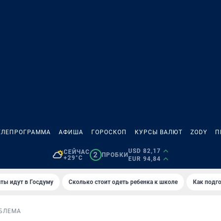
ЕЛЕПРОГРАММА
АФИША
ГОРОСКОП
КУРСЫ ВАЛЮТ
ZODY
П
USD 82,17
СЕЙЧАС
2
ПРОБКИ
+29°C
EUR 94,84
ты идут в Госдуму
Сколько стоит одеть ребенка к школе
Как подго
БЛЕМА