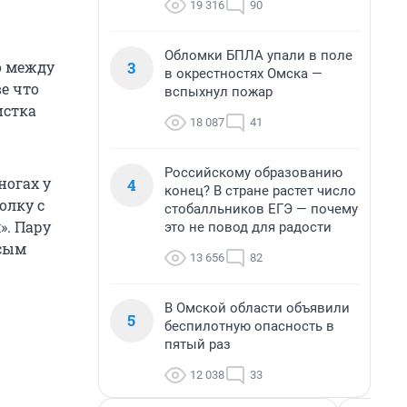
19 316
90
Обломки БПЛА упали в поле
3
то между
в окрестностях Омска —
ве что
вспыхнул пожар
истка
18 087
41
Российскому образованию
ногах у
4
конец? В стране растет число
олку с
стобалльников ЕГЭ — почему
». Пару
это не повод для радости
осым
13 656
82
В Омской области объявили
5
беспилотную опасность в
пятый раз
12 038
33