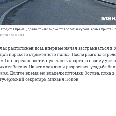
находится Кремль, вдали от него виднеются золотые купола Храма Христа С
атова / MSK1.RU
йчас расположен дом, впервые начал застраиваться в X
цов царского стременного полка. После разгона стрел
м I он передал восточную часть квартала своему учит
ките Зотову. На этих землях и разрослась усадьба бл
аря. Долгое время ею владели потомки Зотова, пока в
 губернский секретарь Михаил Попов.