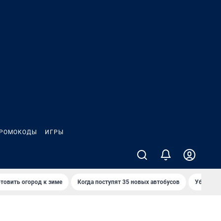
РОМОКОДЫ
ИГРЫ
товить огород к зиме
Когда поступят 35 новых автобусов
Убийца р