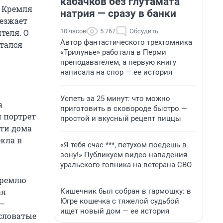
кабачков без глутамата
о Кремля
натрия — сразу в банки
ъезжает
10 часов
5 767
Обсудить
теля. О
Автор фантастического трехтомника
ытался
«Трилунье» работала в Перми
преподавателем, а первую книгу
написала на спор — ее история
Успеть за 25 минут: что можно
а
приготовить в сковороде быстро —
н портрет
простой и вкусный рецепт пиццы
эти дома
кла в
«Я тебя счас ***, петухом поедешь в
зону!» Публикуем видео нападения
уральского гопника на ветерана СВО
Кремлю
Кишечник был собран в гармошку: в
ая
Югре кошечка с тяжелой судьбой
 —
ищет новый дом — ее история
словатые