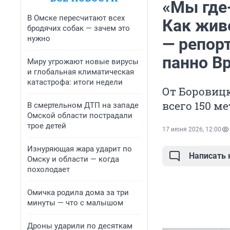
«Мы где
В Омске пересчитают всех
Как жив
бродячих собак — зачем это
нужно
— репорт
панно В
Миру угрожают новые вирусы
и глобальная климатическая
катастрофа: итоги недели
От Боровицк
всего 150 м
В смертельном ДТП на западе
Омской области пострадали
трое детей
17 июня 2026, 12:00
Изнуряющая жара ударит по
Написать
Омску и области — когда
похолодает
Омичка родила дома за три
минуты — что с малышом
Дроны ударили по десяткам