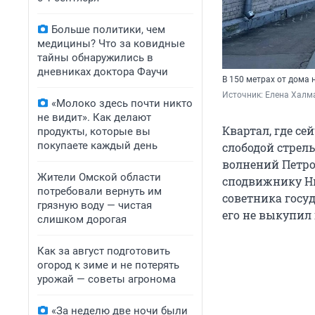
Больше политики, чем
медицины? Что за ковидные
тайны обнаружились в
дневниках доктора Фаучи
В 150 метрах от дома 
Источник: 
Елена Халм
«Молоко здесь почти никто
не видит». Как делают
Квартал, где се
продукты, которые вы
покупаете каждый день
слободой стрель
волнений Петро
Жители Омской области
сподвижнику Ни
потребовали вернуть им
советника госуд
грязную воду — чистая
его не выкупил
слишком дорогая
Как за август подготовить
огород к зиме и не потерять
урожай — советы агронома
«За неделю две ночи были