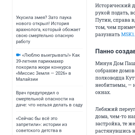
Исторический д
рукой подать, в
Укусила змея? Зато паука
Путин, справа 
нового открыл! История
том, чем приме
арахнолога, который обожает
разузнать
MSK1
свою смертельно опасную
работу
Панно создав
«Люблю выигрывать!» Как
39-летняя парикмахер
Минуя Дом Пашк
покорила жюри конкурса
собрание домов
«Миссис Земля — 2026» в
полководца Кут
Малайзии
необитаемы, — 
окнах.
Врач предупредил о
смертельной опасности на
даче: что нельзя делать в саду
Лебяжий переул
дома, чем-то н
«Сейчас бы всё это
застройка, те 
запретили»: истории из
растянувшись н
советского детства в