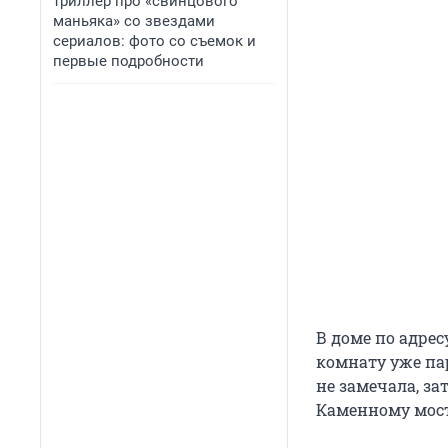
триллер про «свинцового
маньяка» со звездами
сериалов: фото со съемок и
первые подробности
В доме по адрес
комнату уже пар
не замечала, з
Каменному мост