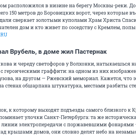
ом расположился в низине на берегу Москвы-реки. Д
сего 150 метров до Боровицких ворот, через которые в
вдали сверкает золотыми куполами Храм Христа Спаси
чателен дом и кто живет по соседству с Кремлем, поп
.RU
ал Врубель, в доме жил Пастернак
ова и череду светофоров у Волхонки, натыкаешься н
 с героическими граффити: на одном из них изображе
узова, на другом — Ржевский мемориал. Кажется, что 
на стенах обшарпана штукатурка, местами разбиты сте
ок, к которому выходят подъезды самого близкого к 
апоминает улочки Санкт-Петербурга: та же историческ
же линии электропередачи с поржавевшими фонарями
ад крышами домов, они словно делят небо на незамы