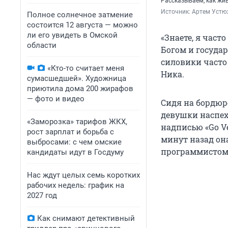
Рассказываем, как жи
Источник: 
Артем Устю
Полное солнечное затмение
состоится 12 августа — можно
ли его увидеть в Омской
«Знаете, я част
области
Богом и государ
силовики часто
«Кто-то считает меня
Ника.
сумасшедшей». Художница
приютила дома 200 жирафов
— фото и видео
Сидя на бордюре
девушки наспех
«Заморозка» тарифов ЖКХ,
надписью «Go Ve
рост зарплат и борьба с
минут назад он
выбросами: с чем омские
программистом
кандидаты идут в Госдуму
Нас ждут целых семь коротких
рабочих недель: график на
2027 год
Как снимают детективный