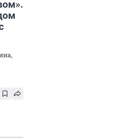
вом».
дом
с
ина,