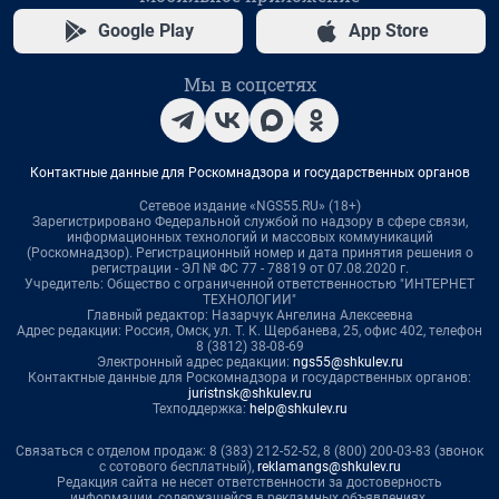
Google Play
App Store
Мы в соцсетях
Контактные данные для Роскомнадзора и государственных органов
Сетевое издание «NGS55.RU» (18+)
Зарегистрировано Федеральной службой по надзору в сфере связи,
информационных технологий и массовых коммуникаций
(Роскомнадзор). Регистрационный номер и дата принятия решения о
регистрации - ЭЛ № ФС 77 - 78819 от 07.08.2020 г.
Учредитель: Общество с ограниченной ответственностью "ИНТЕРНЕТ
ТЕХНОЛОГИИ"
Главный редактор: Назарчук Ангелина Алексеевна
Адрес редакции: Россия, Омск, ул. Т. К. Щербанева, 25, офис 402, телефон
8 (3812) 38-08-69
Электронный адрес редакции:
ngs55@shkulev.ru
Контактные данные для Роскомнадзора и государственных органов:
juristnsk@shkulev.ru
Техподдержка:
help@shkulev.ru
Связаться с отделом продаж: 8 (383) 212-52-52, 8 (800) 200-03-83 (звонок
с сотового бесплатный),
reklamangs@shkulev.ru
Редакция сайта не несет ответственности за достоверность
информации, содержащейся в рекламных объявлениях.