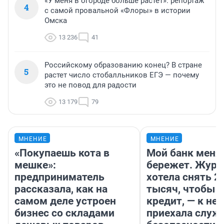
«У меня в огороде больше растет»: репортаж
4
с самой провальной «Флоры» в истории
Омска
13 236
41
Российскому образованию конец? В стране
5
растет число стобалльников ЕГЭ — почему
это не повод для радости
13 179
79
МНЕНИЕ
МНЕНИЕ
«Покупаешь кота в
Мой банк меня
мешке»:
бережет. Журн
предприниматель
хотела снять 2
рассказала, как на
тысяч, чтобы п
самом деле устроен
кредит, — к не
бизнес со складами
приехала служ