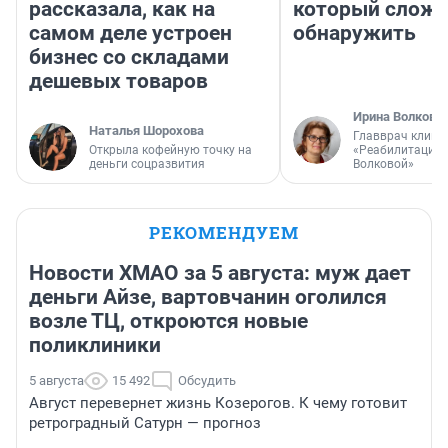
рассказала, как на
который слож
самом деле устроен
обнаружить
бизнес со складами
дешевых товаров
Ирина Волкова
Наталья Шорохова
Главврач клини
Открыла кофейную точку на
«Реабилитация 
деньги соцразвития
Волковой»
РЕКОМЕНДУЕМ
Новости ХМАО за 5 августа: муж дает
деньги Айзе, вартовчанин оголился
возле ТЦ, откроются новые
поликлиники
5 августа
15 492
Обсудить
Август перевернет жизнь Козерогов. К чему готовит
ретроградный Сатурн — прогноз