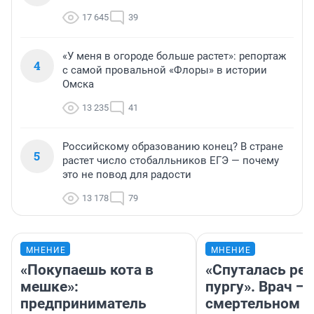
17 645
39
«У меня в огороде больше растет»: репортаж
4
с самой провальной «Флоры» в истории
Омска
13 235
41
Российскому образованию конец? В стране
5
растет число стобалльников ЕГЭ — почему
это не повод для радости
13 178
79
МНЕНИЕ
МНЕНИЕ
«Покупаешь кота в
«Спуталась реч
мешке»:
пургу». Врач — 
предприниматель
смертельном д