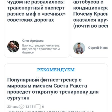
чудом не развалилось:
автобусов с
транспортный эксперт
кондиционерам
разнес миф о «вечных»
Почему Красно
советских дорогах
оказался круч
(почти во всём
Олег Арефьев
Блогер, предприниматель,
Сергей Энквист
владелец в транспортном
бизнесе
РЕКОМЕНДУЕМ
Популярный фитнес-тренер с
мировым именем Света Ракета
проведет открытую тренировку для
сургутян
23 часа
13 181
6