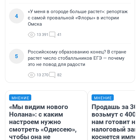
«У меня в огороде больше растет»: репортаж
4
с самой провальной «Флоры» в истории
Омска
13 391
41
Российскому образованию конец? В стране
5
растет число стобалльников ЕГЭ — почему
это не повод для радости
13 270
82
МНЕНИЕ
МНЕНИЕ
«Мы видим нового
Продашь за 300
Нолана»: с каким
возьмут с 4000
настроем нужно
нам готовит н
смотреть «Одиссею»,
налоговый зако
чтобы она не
коснется импор