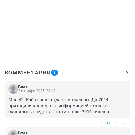
КОММЕНТАРИИ
9
Гость
2 октября 2025, 23:12
Мне 42. Работал в когда официально. До 2014 
приходили конверты с информацией сколько 
скопилось средств. Потом после 2014 тишина. 
Верните мне мои отчисления за все годы. Это мои 
+1
–0
пенсионные. Потому что , когда я доживу(если 
получится) до 65 лет, то уверен, что пенсию никакую 
Гость