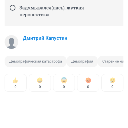
Задумывался(лась), жуткая
перспектива
Дмитрий Капустин
Демографическая катастрофа
Демография
Старение нас
0
0
0
0
0