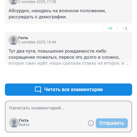
не увижу. Скажут, что нам самим нужно было 
2 октября 2025, 17:28
откладывать на старость. Так какого тогда брали и 
Абсурдно, находясь на военном положении, 
берут 6%?????
рассуждать о демографии.
+2
–2
Гость
2 октября 2025, 10:44
Тут два пути, повышение рождаемости либо 
сокращение пожилых, первое это долго и сложно, 
второе само идёт, наши сделали ставку на второе, и 
даже активно помогают
+2
–0
Читать все комментарии
Гость
Отправить
Войти