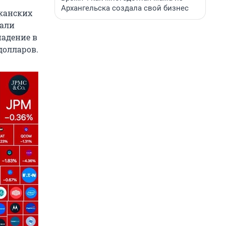
Архангельска создала свой бизнес
канских
дали
падение в
долларов.