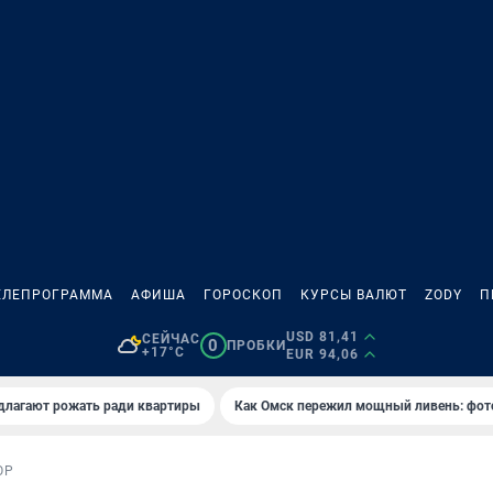
ЕЛЕПРОГРАММА
АФИША
ГОРОСКОП
КУРСЫ ВАЛЮТ
ZODY
П
USD 81,41
СЕЙЧАС
0
ПРОБКИ
+17°C
EUR 94,06
длагают рожать ради квартиры
Как Омск пережил мощный ливень: фот
ОР