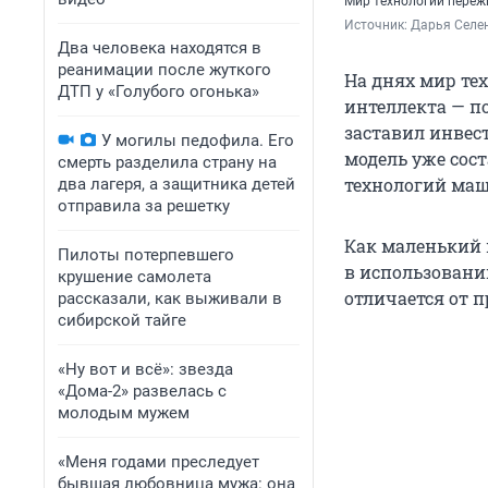
Мир технологий переж
Источник: 
Дарья Селен
Два человека находятся в
реанимации после жуткого
На днях мир те
ДТП у «Голубого огонька»
интеллекта — п
заставил инвес
У могилы педофила. Его
модель уже сос
смерть разделила страну на
технологий маш
два лагеря, а защитника детей
отправила за решетку
Как маленький 
Пилоты потерпевшего
в использовани
крушение самолета
отличается от 
рассказали, как выживали в
сибирской тайге
«Ну вот и всё»: звезда
«Дома-2» развелась с
молодым мужем
«Меня годами преследует
бывшая любовница мужа: она