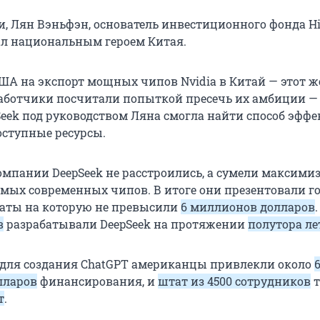
, Лян Вэньфэн, основатель инвестиционного фонда Hig
л национальным героем Китая.
США на экспорт мощных чипов Nvidia в Китай — этот ж
аботчики посчитали попыткой пресечь их амбиции —
eek под руководством Ляна смогла найти способ эфф
оступные ресурсы.
мпании DeepSeek не расстроились, а сумели максими
амых современных чипов. В итоге они презентовали г
раты на которую не превысили
6 миллионов долларов
в
разрабатывали DeepSeek на протяжении
полутора ле
 для создания ChatGPT американцы привлекли около
лларов
финансирования, и
штат из 4500 сотрудников
т
т
.