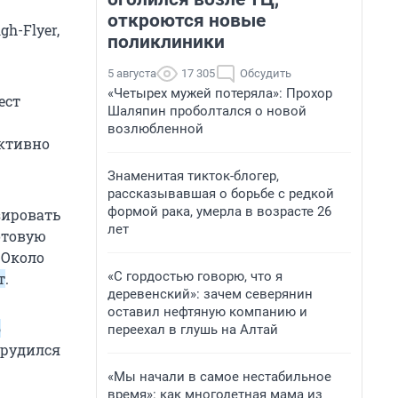
откроются новые
h-Flyer,
поликлиники
5 августа
17 305
Обсудить
«Четырех мужей потеряла»: Прохор
ест
Шаляпин проболтался о новой
возлюбленной
ективно
Знаменитая тикток-блогер,
рассказывавшая о борьбе с редкой
формой рака, умерла в возрасте 26
зировать
лет
отовую
. Около
«С гордостью говорю, что я
т
.
деревенский»: зачем северянин
оставил нефтяную компанию и
6
переехал в глушь на Алтай
рудился
«Мы начали в самое нестабильное
время»: как многодетная мама из