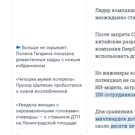
Лидер компании
неожиданно ста
После запрета 
китайские разр
Больше не скрывает:
компания DeepS
Полина Гагарина показала
использовать д
романтичные кадры с новым
избранником
Но инженеры ко
«Четырех мужей потеряла»:
потенциал не с
Прохор Шаляпин проболтался
ИИ-модель, зат
о новой возлюбленной
200 сотруднико
«Увидела женщин с
окровавленными головами»:
Для сравнения:
очевидцы — о страшном ДТП
миллиардов до
на Ленинградской площади
около
десяти ле