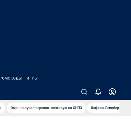
РОМОКОДЫ
ИГРЫ
о
Омич получил черепно-мозговую на ОНПЗ
Кафе на Левобережье в