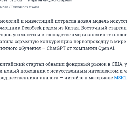
ивает разлом — теперь он не однополярный
ская / Городские медиа
хнологий и инвестиций потрясла новая модель искусс
омощник DeepSeek родом из Китая. Восточный стартап
торов усомниться в господстве американских технолог
тавила серьезную конкуренцию первопроходцу в мире
инного обучения — ChatGPT от компании OpenAI.
китайский стартап обвалил фондовый рынок в США, у
и новый помощник с искусственным интеллектом и ч
предшественника-аналога — читайте в материале
MSK1