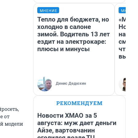
МНЕНИЕ
МНЕНИ
Тепло для бюджета, но
«Мы в
холодно в салоне
Нолан
зимой. Водитель 13 лет
настр
ездит на электрокаре:
смотр
плюсы и минусы
чтобы
выгля
Денис Дедюхин
РЕКОМЕНДУЕМ
росеть,
Новости ХМАО за 5
е от
августа: муж дает деньги
ой модели
Айзе, вартовчанин
оголился возле ТЦ,