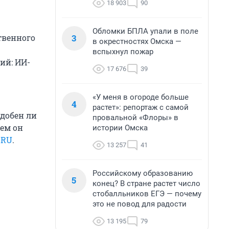
18 903
90
Обломки БПЛА упали в поле
3
твенного
в окрестностях Омска —
вспыхнул пожар
ий: ИИ-
17 676
39
«У меня в огороде больше
4
растет»: репортаж с самой
добен ли
провальной «Флоры» в
ем он
истории Омска
.RU
.
13 257
41
Российскому образованию
5
конец? В стране растет число
стобалльников ЕГЭ — почему
это не повод для радости
13 195
79