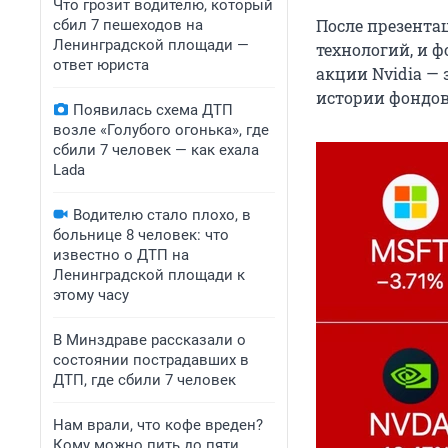
Что грозит водителю, который
После презента
сбил 7 пешеходов на
Ленинградской площади —
технологий, и 
ответ юриста
акции Nvidia — 
истории фондов
Появилась схема ДТП
возле «Голубого огонька», где
сбили 7 человек — как ехала
Lada
Водителю стало плохо, в
больнице 8 человек: что
известно о ДТП на
Ленинградской площади к
этому часу
В Минздраве рассказали о
состоянии пострадавших в
ДТП, где сбили 7 человек
Нам врали, что кофе вреден?
Кому можно пить до пяти