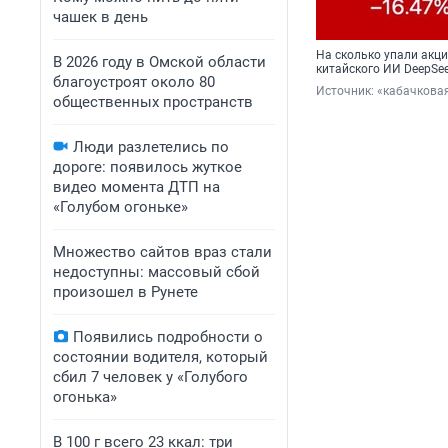
чашек в день
На сколько упали акц
В 2026 году в Омской области
китайского ИИ DeepSe
благоустроят около 80
Источник: 
«кабачковая
общественных пространств
Люди разлетелись по
дороге: появилось жуткое
видео момента ДТП на
«Голубом огоньке»
Множество сайтов враз стали
недоступны: массовый сбой
произошел в Рунете
Появились подробности о
состоянии водителя, который
сбил 7 человек у «Голубого
огонька»
В 100 г всего 23 ккал: три