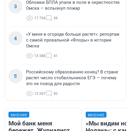
Обломки БПЛА упали в поле в окрестностях
3
Омска — вспыхнул пожар
17 754
39
«У меня в огороде больше растет»: репортаж
4
с самой провальной «Флоры» в истории
Омска
13 388
41
Российскому образованию конец? В стране
5
растет число стобалльников ЕГЭ — почему
это не повод для радости
13 267
82
МНЕНИЕ
МНЕНИЕ
Мой банк меня
«Мы видим нов
бережет. Журналист
Нолана»: с как