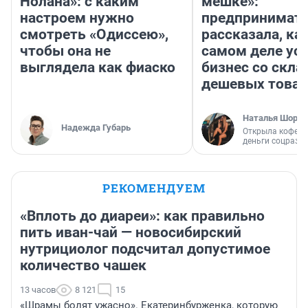
Нолана»: с каким
мешке»:
настроем нужно
предпринимат
смотреть «Одиссею»,
рассказала, как
чтобы она не
самом деле ус
выглядела как фиаско
бизнес со скл
дешевых това
Наталья Шорох
Надежда Губарь
Открыла кофейн
деньги соцразв
РЕКОМЕНДУЕМ
«Вплоть до диареи»: как правильно
пить иван-чай — новосибирский
нутрициолог подсчитал допустимое
количество чашек
13 часов
8 121
15
«Шрамы болят ужасно». Екатеринбурженка, которую