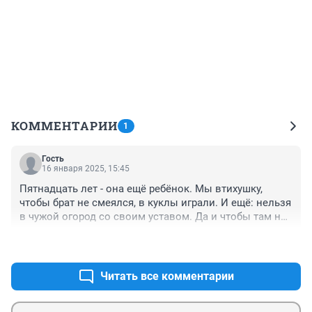
КОММЕНТАРИИ
1
Гость
16 января 2025, 15:45
Пятнадцать лет - она ещё ребёнок. Мы втихушку, 
чтобы брат не смеялся, в куклы играли. И ещё: нельзя 
в чужой огород со своим уставом. Да и чтобы там не 
говорил после, а он знал, что ему уголовная статья 
+2
–0
обеспечена. Не зря же он её в консультацию не 
пускал. Посидит, подумает. А она. глядишь к тому 
времени и разведется с ним.
Читать все комментарии