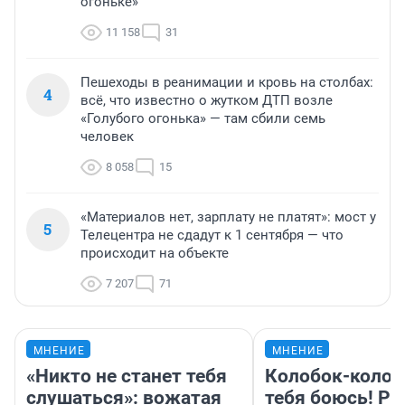
огоньке»
11 158
31
Пешеходы в реанимации и кровь на столбах:
4
всё, что известно о жутком ДТП возле
«Голубого огонька» — там сбили семь
человек
8 058
15
«Материалов нет, зарплату не платят»: мост у
5
Телецентра не сдадут к 1 сентября — что
происходит на объекте
7 207
71
МНЕНИЕ
МНЕНИЕ
«Никто не станет тебя
Колобок-колобо
слушаться»: вожатая
тебя боюсь! Ра