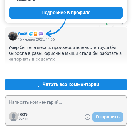
Президент США Джо Байден в апреле подписал 
законопроект, согласно которому в стране запретят 
Подробнее в профиле
TikTok, если китайская компания ByteDance, 
владеющая платформой, не продаст бизнес на 
+0
–0
территории страны в течение следующих 270 дней.
Ука😎
15 января 2025, 11:56
Умер бы ты а месяц, производительность труда бы 
выросла в разы, офисные мыши стали бы работать а 
не торчать в соцсетях
+0
–2
Читать все комментарии
Гость
Отправить
Войти