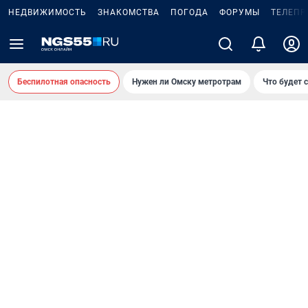
НЕДВИЖИМОСТЬ
ЗНАКОМСТВА
ПОГОДА
ФОРУМЫ
ТЕЛЕПР
Беспилотная опасность
Нужен ли Омску метротрам
Что будет 