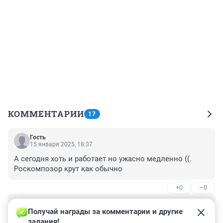
КОММЕНТАРИИ
17
Гость
15 января 2025, 18:37
А сегодня хоть и работает но ужасно медленно ((. 

Роскомпозор крут как обычно
+0
–0
Гость
15 января 2025, 12:56
Получай награды за комментарии и другие 
задания!