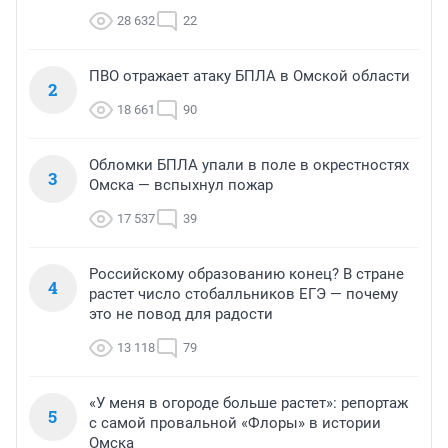
28 632
22
ПВО отражает атаку БПЛА в Омской области
2
18 661
90
Обломки БПЛА упали в поле в окрестностях
3
Омска — вспыхнул пожар
17 537
39
Российскому образованию конец? В стране
4
растет число стобалльников ЕГЭ — почему
это не повод для радости
13 118
79
«У меня в огороде больше растет»: репортаж
5
с самой провальной «Флоры» в истории
Омска