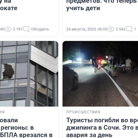
у на
предметов: что теперь
окате
учить дети
:40
2 197
Обсудить
24 августа, 2025, 06:05
2 542
1
ИЯ
ПРОИСШЕСТВИЯ
овали
Туристы погибли во в
 регионы: в
джипинга в Сочи. Это 
 БПЛА врезался в
авария за день