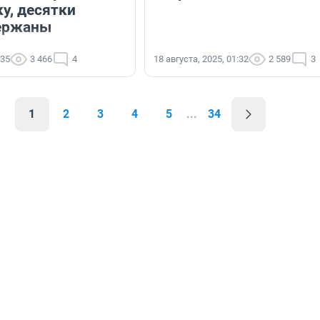
у, десятки
держаны
:35
3 466
4
18 августа, 2025, 01:32
2 589
3
1
2
3
4
5
...
34