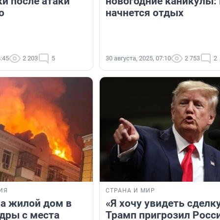
и после атаки
новогодние каникулы: 
о
начнется отдых
4:45
2 203
5
30 августа, 2025, 07:10
2 753
2
ИЯ
СТРАНА И МИР
на жилой дом в
«Я хочу увидеть сделку
адры с места
Трамп пригрозил Росс