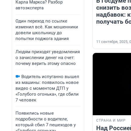
В Госдуме 
Карла Маркса? Разбор
снизить во
автоэксперта
надбавок: к
получать б
Один переход по ссылке
изменил всё. Как мошенники
довели школьницу до
попытки поджога здания
11 сентября, 2025, 
Людям приходят уведомления
о зачислении денег на счет:
почему верить этому опасно
Водитель испуганно вышел
из машины: появилось новое
видео с моментом ДТП у
«Голубого огонька», где сбили
7 человек
Появились новые
подробности о водителе,
СТРАНА И МИР
который сбил 7 пешеходов у
Над Россие
«Голубого огонька»