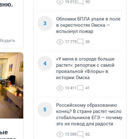
19 012
90
вню.
Обломки БПЛА упали в поле
3
в окрестностях Омска —
вспыхнул пожар
бсудить
17 775
39
«У меня в огороде больше
4
растет»: репортаж с самой
провальной «Флоры» в
истории Омска
13 411
41
Российскому образованию
5
конец? В стране растет число
стобалльников ЕГЭ — почему
это не повод для радости
ные
13 286
82