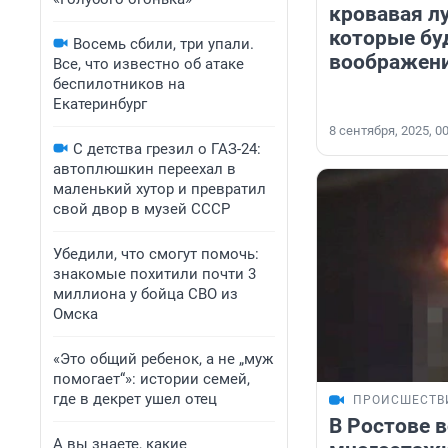
кровавая лу
которые бу
Восемь сбили, три упали.
воображен
Все, что известно об атаке
беспилотников на
Екатеринбург
8 сентября, 2025, 0
С детства грезил о ГАЗ-24:
автоплюшкин переехал в
маленький хутор и превратил
свой двор в музей СССР
Убедили, что смогут помочь:
знакомые похитили почти 3
миллиона у бойца СВО из
Омска
«Это общий ребенок, а не „муж
помогает“»: истории семей,
где в декрет ушел отец
ПРОИСШЕСТВ
В Ростове 
А вы знаете, какие