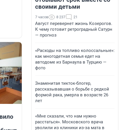
своими детьми
7 часов
8 237
21
Август перевернет жизнь Козерогов.
К чему готовит ретроградный Сатурн
— прогноз
«Расходы на топливо колоссальные»:
как многодетная семья едет на
автодоме из Барнаула в Турцию —
фото
Знаменитая тикток-блогер,
рассказывавшая о борьбе с редкой
формой рака, умерла в возрасте 26
лет
вило
«Мне сказали, что нам нужно
расстаться». Московского врача
уволили из клиники из-за мата в