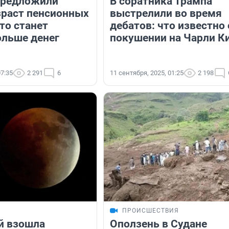
предложили
В соратника Трампа
зраст пенсионных
выстрелили во время
то станет
дебатов: что известно 
ольше денег
покушении на Чарли К
07:35
2 291
6
11 сентября, 2025, 01:25
2 198
ПРОИСШЕСТВИЯ
й взошла
Оползень в Судане