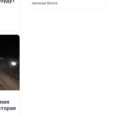
 будут
личном блоге
ремя
вторая