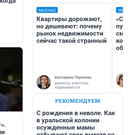
когда
МНЕНИЕ
МНЕНИ
Квартиры дорожают,
«Спут
но дешевеют: почему
пургу»
рынок недвижимости
смерт
сейчас такой странный
котор
обнар
Екатерина Торопова
директор агентства
недвижимости
РЕКОМЕНДУЕМ
С рождения в неволе. Как
в уральской колонии
».
осужденные мамы
ии
отбывают срок вместе со