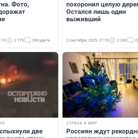
на. Фото,
похоронил целую дере
доражат
Остался лишь один
ие
выживший
0:10
2 775
Обсудить
2 сентября, 2025, 07:15
2 243
О
ИЯ
СТРАНА И МИР
вспыхнули две
Россиян ждут рекорд