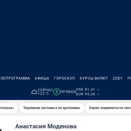
ЕЛЕПРОГРАММА
АФИША
ГОРОСКОП
КУРСЫ ВАЛЮТ
ZODY
П
USD 81,41
СЕЙЧАС
3
ПРОБКИ
+22°C
EUR 94,06
огонька»
Тюремная система и ее проблемы
Какие знаменитости свя
Анастасия Моденова