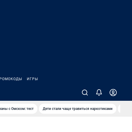
РОМОКОДЫ
ИГРЫ
заны с Омском: тест
Дети стали чаще травиться наркотиками
Появя