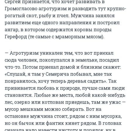
Сергей признается, что хочет развивать в
Громогласово агротуризм и разводить тут крупно-
рогатый скот, рыбу и пчел. Мужчина занялся
развитием еще одного направления и построил
ангар, в котором содержатся коровы породы
Герефорд (те самые с мраморным мясом).
— Агротуризм уникален тем, что вот приехал
сюда человек, поколупался в земельке, посадил
что-то. Потом приехал домой и близким скажет:
«Слушай, я там у Семерича побывал, мне так
понравилось, хочу теперь деревья садить». Так
прививается любовь к природе, лучше сами люди
становятся. Любые же места, любой какой-нибудь
лес, озерко или котлован приедешь, там же ужас —
мусор мешками можно собирать. Вот на
остановке мужчина стоит, рядом с ним мусорка,
но он бычок или фантик кинет рядом. В головах
сначала надо навести чистоту и порядок, ну в