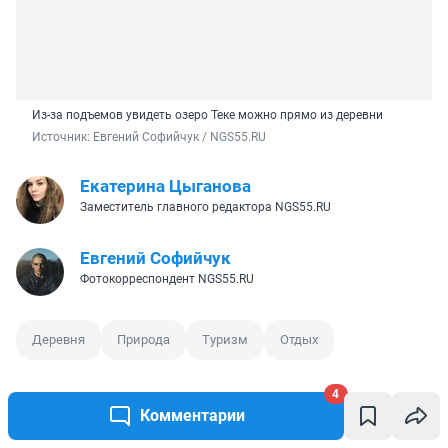
Из-за подъемов увидеть озеро Теке можно прямо из деревни
Источник: 
Евгений Софийчук / NGS55.RU
Екатерина Цыганова
Заместитель главного редактора NGS55.RU
Евгений Софийчук
Фотокорреспондент NGS55.RU
Деревня
Природа
Туризм
Отдых
4
Комментарии
8
0
0
0
0