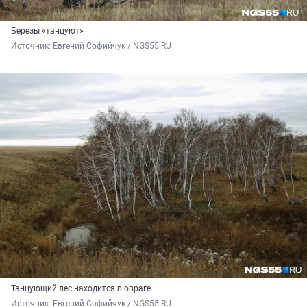
Березы «танцуют»
Источник: 
Евгений Софийчук / NGS55.RU
Танцующий лес находится в овраге
Источник: 
Евгений Софийчук / NGS55.RU