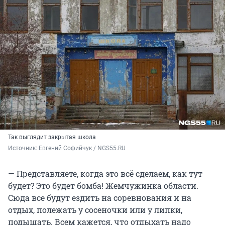
Так выглядит закрытая школа
Источник: 
Евгений Софийчук / NGS55.RU
— Представляете, когда это всё сделаем, как тут
будет? Это будет бомба! Жемчужинка области.
Сюда все будут ездить на соревнования и на
отдых, полежать у сосеночки или у липки,
подышать. Всем кажется, что отдыхать надо