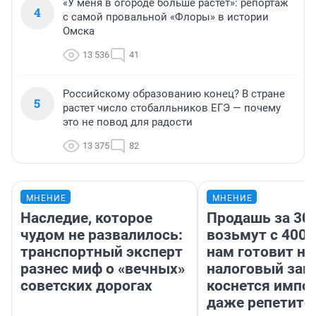
«У меня в огороде больше растет»: репортаж
4
с самой провальной «Флоры» в истории
Омска
13 536
41
Российскому образованию конец? В стране
5
растет число стобалльников ЕГЭ — почему
это не повод для радости
13 375
82
МНЕНИЕ
МНЕНИЕ
Наследие, которое
Продашь за 300
чудом не развалилось:
возьмут с 4000
транспортный эксперт
нам готовит н
разнес миф о «вечных»
налоговый зако
советских дорогах
коснется импор
даже репетито