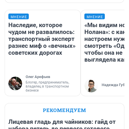
МНЕНИЕ
МНЕНИЕ
Наследие, которое
«Мы видим нов
чудом не развалилось:
Нолана»: с как
транспортный эксперт
настроем нужн
разнес миф о «вечных»
смотреть «Оди
советских дорогах
чтобы она не
выглядела как
Олег Арефьев
Блогер, предприниматель,
Надежда Губар
владелец в транспортном
бизнесе
РЕКОМЕНДУЕМ
Лицевая гладь для чайников: гайд от
набора петель до первого готового