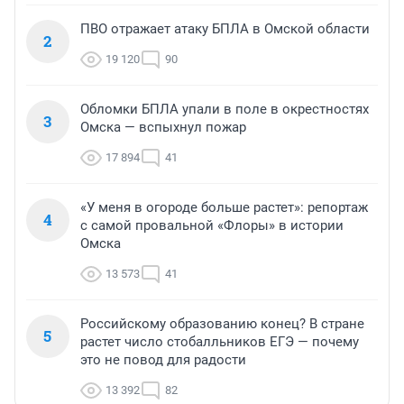
ПВО отражает атаку БПЛА в Омской области
2
19 120
90
Обломки БПЛА упали в поле в окрестностях
3
Омска — вспыхнул пожар
17 894
41
«У меня в огороде больше растет»: репортаж
4
с самой провальной «Флоры» в истории
Омска
13 573
41
Российскому образованию конец? В стране
5
растет число стобалльников ЕГЭ — почему
это не повод для радости
13 392
82