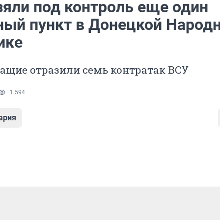
зяли под контроль еще один
ный пункт в Донецкой Народ
ике
ащие отразили семь контратак ВСУ
1 594
ария