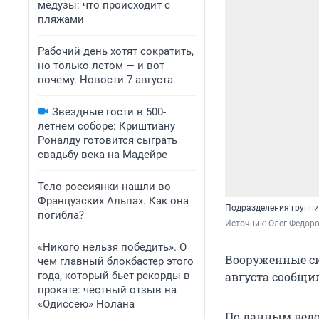
медузы: что происходит с
пляжами
Рабочий день хотят сократить,
но только летом — и вот
почему. Новости 7 августа
Звездные гости в 500-
летнем соборе: Криштиану
Роналду готовится сыграть
свадьбу века на Мадейре
Тело россиянки нашли во
Французских Альпах. Как она
Подразделения группи
погибла?
Источник: 
Олег Федоро
«Никого нельзя победить». О
Вооруженные си
чем главный блокбастер этого
года, который бьет рекорды в
августа сообщи
прокате: честный отзыв на
«Одиссею» Нолана
По данным ведо