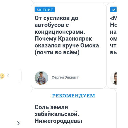
МНЕНИЕ
МНЕНИ
От сусликов до
«Мы в
автобусов с
Нолан
кондиционерами.
настр
Почему Красноярск
смотр
оказался круче Омска
чтобы
(почти во всём)
выгля
0
Сергей Энквист
РЕКОМЕНДУЕМ
Соль земли
забайкальской.
Нижегородцевы