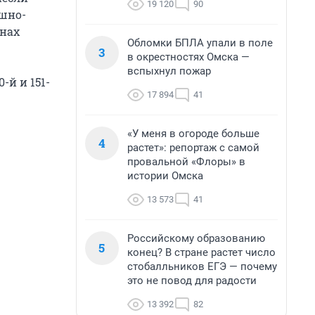
19 120
90
ушно-
онах
Обломки БПЛА упали в поле
3
в окрестностях Омска —
вспыхнул пожар
-й и 151-
17 894
41
«У меня в огороде больше
4
растет»: репортаж с самой
провальной «Флоры» в
истории Омска
13 573
41
Российскому образованию
5
конец? В стране растет число
стобалльников ЕГЭ — почему
это не повод для радости
13 392
82