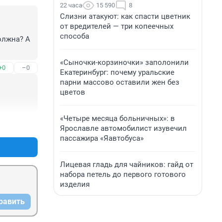
22 часа
15 590
8
Слизни атакуют: как спасти цветник
от вредителей — три копеечных
способа
олжна? А 
«Сыночки-корзиночки» заполонили
+0
–0
Екатеринбург: почему уральские
парни массово оставили жен без
цветов
«Четыре месяца больничных»: в
+0
–0
Ярославле автомобилист изувечил
пассажира «Яавтобуса»
Лицевая гладь для чайников: гайд от
набора петель до первого готового
изделия
равить