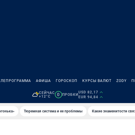
ЕЛЕПРОГРАММА
АФИША
ГОРОСКОП
КУРСЫ ВАЛЮТ
ZODY
П
USD 82,17
СЕЙЧАС
0
ПРОБКИ
+12°C
EUR 94,84
огонька»
Тюремная система и ее проблемы
Какие знаменитости свя