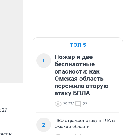
ТОП 5
Пожар и две
1
беспилотные
опасности: как
Омская область
пережила вторую
атаку БПЛА
29 273
22
 27
ПВО отражает атаку БПЛА в
2
Омской области
несли