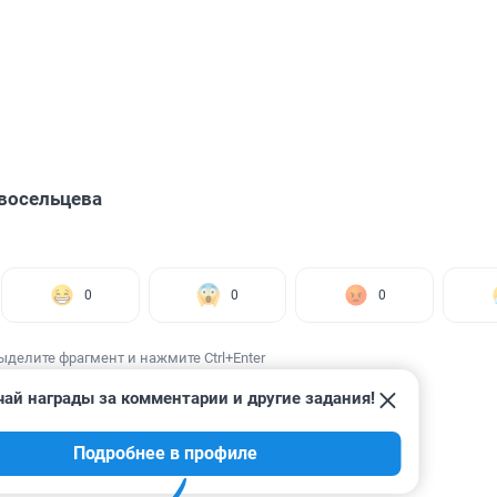
восельцева
0
0
0
ыделите фрагмент и нажмите Ctrl+Enter
ай награды за комментарии и другие задания!
Подробнее в профиле
ИИ
2