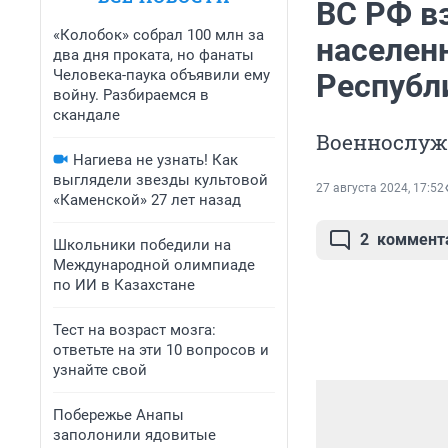
ВС РФ в
«Колобок» собрал 100 млн за
населен
два дня проката, но фанаты
Человека-паука объявили ему
Республ
войну. Разбираемся в
скандале
Военнослуж
Нагиева не узнать! Как
выглядели звезды культовой
27 августа 2024, 17:52
«Каменской» 27 лет назад
2
коммент
Школьники победили на
Международной олимпиаде
по ИИ в Казахстане
Тест на возраст мозга:
ответьте на эти 10 вопросов и
узнайте свой
Побережье Анапы
заполонили ядовитые