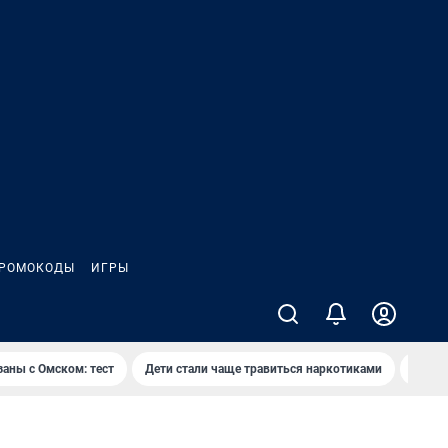
РОМОКОДЫ
ИГРЫ
заны с Омском: тест
Дети стали чаще травиться наркотиками
Появя