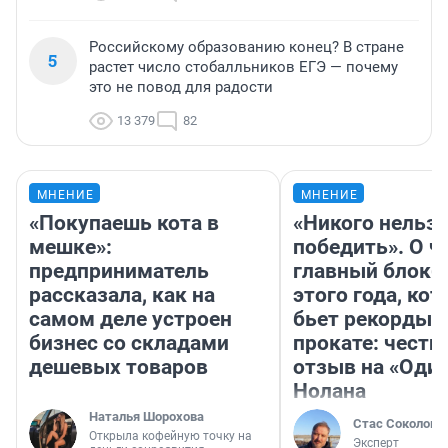
Российскому образованию конец? В стране
5
растет число стобалльников ЕГЭ — почему
это не повод для радости
13 379
82
МНЕНИЕ
МНЕНИЕ
«Покупаешь кота в
«Никого нельз
мешке»:
победить». О ч
предприниматель
главный блокб
рассказала, как на
этого года, ко
самом деле устроен
бьет рекорды 
бизнес со складами
прокате: честн
дешевых товаров
отзыв на «Оди
Нолана
Наталья Шорохова
Стас Соколов
Открыла кофейную точку на
Эксперт