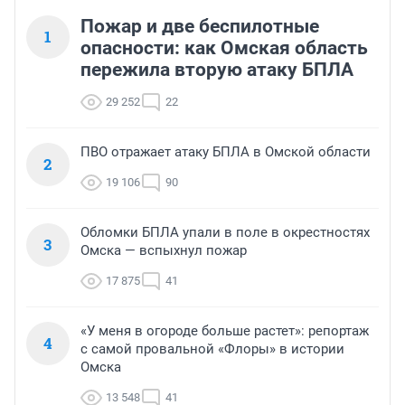
Пожар и две беспилотные
1
опасности: как Омская область
пережила вторую атаку БПЛА
29 252
22
ПВО отражает атаку БПЛА в Омской области
2
19 106
90
Обломки БПЛА упали в поле в окрестностях
3
Омска — вспыхнул пожар
17 875
41
«У меня в огороде больше растет»: репортаж
4
с самой провальной «Флоры» в истории
Омска
13 548
41