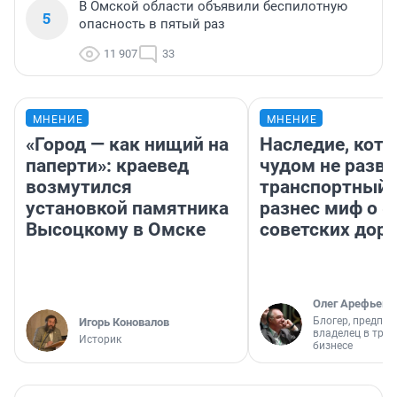
В Омской области объявили беспилотную
5
опасность в пятый раз
11 907
33
МНЕНИЕ
МНЕНИЕ
«Город — как нищий на
Наследие, кото
паперти»: краевед
чудом не разва
возмутился
транспортный 
установкой памятника
разнес миф о 
Высоцкому в Омске
советских доро
Олег Арефьев
Блогер, предпри
Игорь Коновалов
владелец в тра
Историк
бизнесе