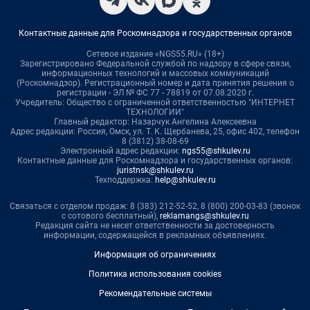
Контактные данные для Роскомнадзора и государственных органов
Сетевое издание «NGS55.RU» (18+)
Зарегистрировано Федеральной службой по надзору в сфере связи,
информационных технологий и массовых коммуникаций
(Роскомнадзор). Регистрационный номер и дата принятия решения о
регистрации - ЭЛ № ФС 77 - 78819 от 07.08.2020 г.
Учредитель: Общество с ограниченной ответственностью "ИНТЕРНЕТ
ТЕХНОЛОГИИ"
Главный редактор: Назарчук Ангелина Алексеевна
Адрес редакции: Россия, Омск, ул. Т. К. Щербанева, 25, офис 402, телефон
8 (3812) 38-08-69
Электронный адрес редакции:
ngs55@shkulev.ru
Контактные данные для Роскомнадзора и государственных органов:
juristnsk@shkulev.ru
Техподдержка:
help@shkulev.ru
Связаться с отделом продаж: 8 (383) 212-52-52, 8 (800) 200-03-83 (звонок
с сотового бесплатный),
reklamangs@shkulev.ru
Редакция сайта не несет ответственности за достоверность
информации, содержащейся в рекламных объявлениях.
Информация об ограничениях
Политика использования cookies
Рекомендательные системы