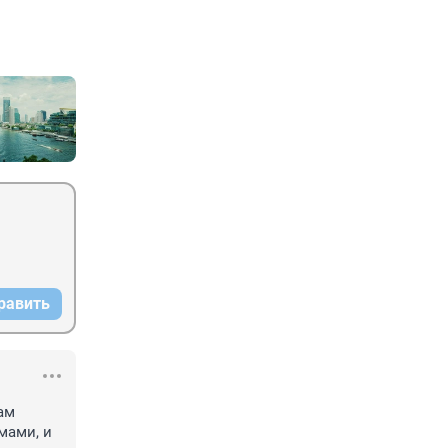
равить
ам 
ами, и 