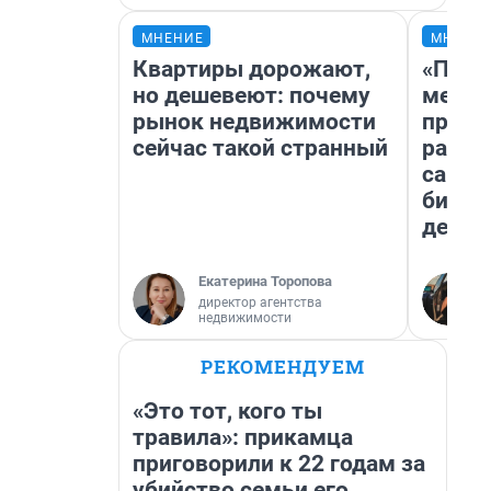
МНЕНИЕ
МНЕНИ
Квартиры дорожают,
«Поку
но дешевеют: почему
мешке
рынок недвижимости
предп
сейчас такой странный
расска
самом
бизне
дешев
Екатерина Торопова
директор агентства
недвижимости
РЕКОМЕНДУЕМ
«Это тот, кого ты
травила»: прикамца
приговорили к 22 годам за
убийство семьи его