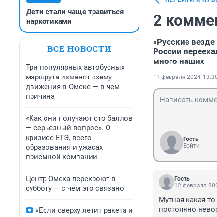
ПЕРЕЙТИ К ПУ
Дети стали чаще травиться
2 комме
наркотиками
«Русские везде
ВСЕ НОВОСТИ
России переехал
много наших
Три популярных автобусных
маршрута изменят схему
11 февраля 2024, 13:3
движения в Омске — в чем
причина
«Как они получают сто баллов
— серьезный вопрос». О
кризисе ЕГЭ, всего
Гость
Войти
образования и ужасах
приемной компании
Центр Омска перекроют в
Гость
12 февраля 202
субботу — с чем это связано
Мутная какая-то 
постоянно невоз
«Если сверху летит ракета и