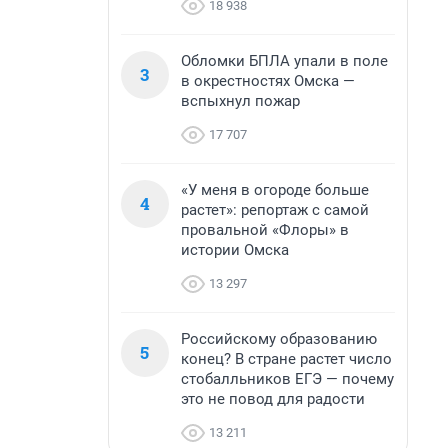
18 938
Обломки БПЛА упали в поле
3
в окрестностях Омска —
вспыхнул пожар
17 707
«У меня в огороде больше
4
растет»: репортаж с самой
провальной «Флоры» в
истории Омска
13 297
Российскому образованию
5
конец? В стране растет число
стобалльников ЕГЭ — почему
это не повод для радости
13 211