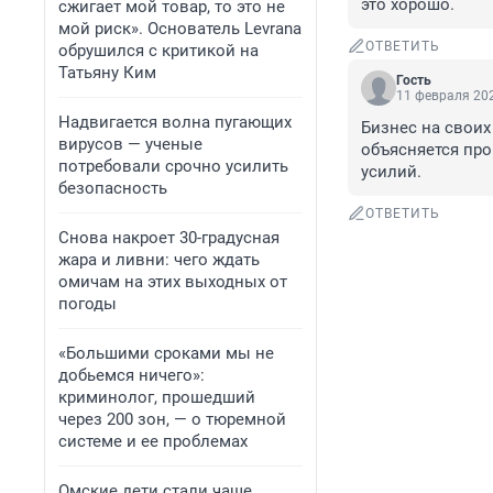
это хорошо.
сжигает мой товар, то это не
мой риск». Основатель Levrana
ОТВЕТИТЬ
обрушился с критикой на
Татьяну Ким
Гость
11 февраля 202
Надвигается волна пугающих
Бизнес на своих 
вирусов — ученые
объясняется про
потребовали срочно усилить
усилий.
безопасность
ОТВЕТИТЬ
Снова накроет 30-градусная
жара и ливни: чего ждать
омичам на этих выходных от
погоды
«Большими сроками мы не
добьемся ничего»:
криминолог, прошедший
через 200 зон, — о тюремной
системе и ее проблемах
Омские дети стали чаще