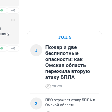
+0
–0
 
ницу 
ТОП 5
Пожар и две
+0
–0
1
беспилотные
опасности: как
Омская область
пережила вторую
атаку БПЛА
28 929
ПВО отражает атаку БПЛА в
2
Омской области