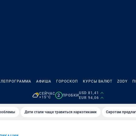
ЕЛЕПРОГРАММА
АФИША
ГОРОСКОП
КУРСЫ ВАЛЮТ
ZODY
П
USD 81,41
СЕЙЧАС
2
ПРОБКИ
+15°C
EUR 94,06
проблемы
Дети стали чаще травиться наркотиками
Сиротам предла