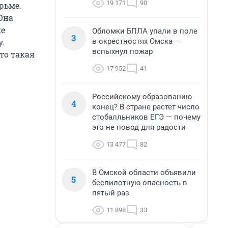
19 171
90
рьме.
 Она
ке
Обломки БПЛА упали в поле
3
в окрестностях Омска —
у.
вспыхнул пожар
то такая
17 952
41
Российскому образованию
4
конец? В стране растет число
стобалльников ЕГЭ — почему
это не повод для радости
13 477
82
В Омской области объявили
5
беспилотную опасность в
пятый раз
11 898
33