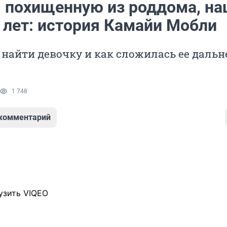
, похищенную из роддома, н
 лет: история Камайи Мобли
 найти девочку и как сложилась ее даль
1 748
 комментарий
узить VIQEO