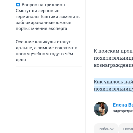
Вопрос на триллион.
Смогут ли зерновые
терминалы Балтики заменить
заблокированные южные
порты: мнение эксперта
Осенние каникулы станут
дольше, а зимние сократят в
К поискам проп
новом учебном году: в чём
похитительниц
дело
вознаграждение 
Как удалось на
похитительницу
Елена В
видеоредак
Ребенок
Похи