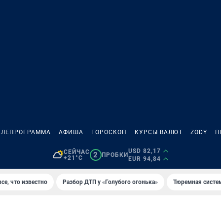
ЕЛЕПРОГРАММА
АФИША
ГОРОСКОП
КУРСЫ ВАЛЮТ
ZODY
П
USD 82,17
СЕЙЧАС
2
ПРОБКИ
+21°C
EUR 94,84
се, что известно
Разбор ДТП у «Голубого огонька»
Тюремная систе