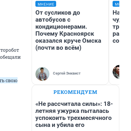
МНЕНИЕ
МНЕНИ
От сусликов до
Насле
автобусов с
чудом
кондиционерами.
транс
Почему Красноярск
разне
оказался круче Омска
совет
(почти во всём)
торобот
 обещали
Сергей Энквист
ть свою
РЕКОМЕНДУЕМ
«Не рассчитала силы»: 18-
летняя ужурка пыталась
успокоить трехмесячного
сына и убила его