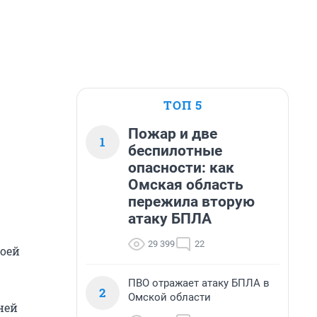
ТОП 5
Пожар и две
1
беспилотные
опасности: как
Омская область
пережила вторую
атаку БПЛА
29 399
22
воей
ПВО отражает атаку БПЛА в
2
Омской области
ней