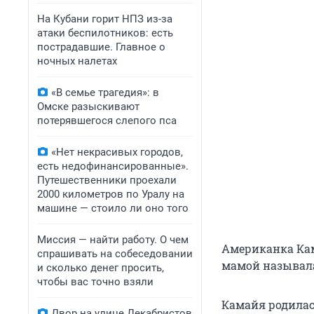
На Кубани горит НПЗ из-за
атаки беспилотников: есть
пострадавшие. Главное о
ночных налетах
«В семье трагедия»: в
Омске разыскивают
потерявшегося слепого пса
«Нет некрасивых городов,
есть недофинансированные».
Путешественники проехали
2000 километров по Уралу на
машине — стоило ли оно того
Миссия — найти работу. О чем
Американка Кама
спрашивать на собеседовании
мамой называла
и сколько денег просить,
чтобы вас точно взяли
Камайя родилась
Двор на улице Декабристов