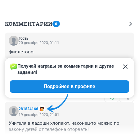
КОММЕНТАРИИ
6
Гость
20 декабря 2023, 01:11
фиолетово
+0
–0
Получай награды за комментарии и другие 
задания!
Гость
19 декабря 2023, 23:51
Подробнее в профиле
Давно пора! Вот где они не нужны, так это на уроках
+0
–0
281824166
19 декабря 2023, 21:01
Учителя в ладоши хлопают, наконец-то можно по 
закону детей от телефона оторвать!