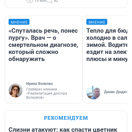
13 404
82
МНЕНИЕ
МНЕНИЕ
«Спуталась речь, понес
Тепло для бюд
пургу». Врач — о
холодно в сало
смертельном диагнозе,
зимой. Водител
который сложно
ездит на элект
обнаружить
плюсы и мину
Ирина Волкова
Главврач клиники
Денис Дедюхи
«Реабилитация доктора
Волковой»
РЕКОМЕНДУЕМ
Слизни атакуют: как спасти цветник