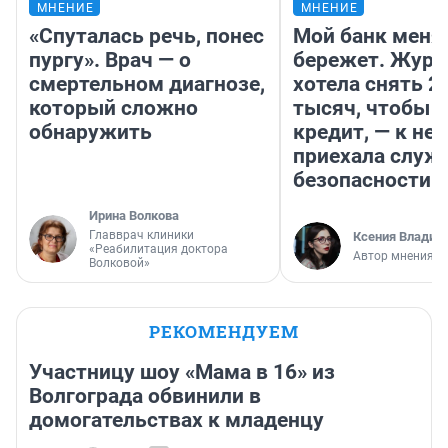
МНЕНИЕ
МНЕНИЕ
«Спуталась речь, понес
Мой банк меня
пургу». Врач — о
бережет. Журн
смертельном диагнозе,
хотела снять 2
который сложно
тысяч, чтобы п
обнаружить
кредит, — к не
приехала служ
безопасности
Ирина Волкова
Главврач клиники
Ксения Владим
«Реабилитация доктора
Автор мнения
Волковой»
РЕКОМЕНДУЕМ
Участницу шоу «Мама в 16» из
Волгограда обвинили в
домогательствах к младенцу