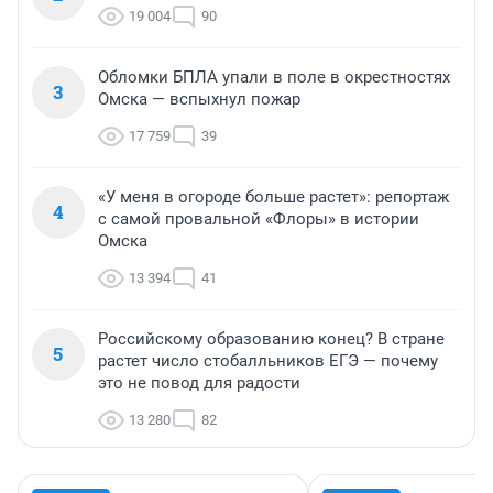
19 004
90
Обломки БПЛА упали в поле в окрестностях
3
Омска — вспыхнул пожар
17 759
39
«У меня в огороде больше растет»: репортаж
4
с самой провальной «Флоры» в истории
Омска
13 394
41
Российскому образованию конец? В стране
5
растет число стобалльников ЕГЭ — почему
это не повод для радости
13 280
82