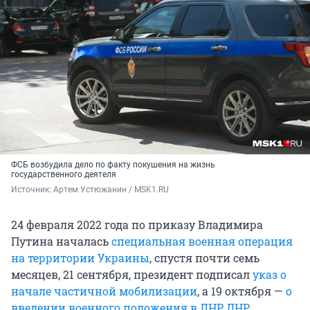
ФСБ возбудила дело по факту покушения на жизнь
государственного деятеля
Источник: 
Артем Устюжанин / MSK1.RU
24 февраля 2022 года по приказу Владимира
Путина началась
специальная военная операция
на территории Украины
, спустя почти семь
месяцев, 21 сентября, президент подписал
указ о
начале частичной мобилизации
, а 19 октября —
о
введении военного положения в ЛНР, ДНР,