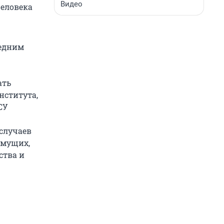
Видео
человека
редним
ать
нститута,
СУ
 случаев
имущих,
ства и