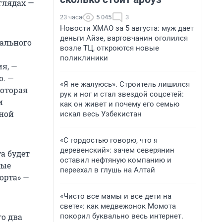
глядах —
23 часа
5 045
3
Новости ХМАО за 5 августа: муж дает
деньги Айзе, вартовчанин оголился
иального
возле ТЦ, откроются новые
поликлиники
я, —
о. —
«Я не жалуюсь». Строитель лишился
которая
рук и ног и стал звездой соцсетей:
и
как он живет и почему его семью
ной
искал весь Узбекистан
«С гордостью говорю, что я
деревенский»: зачем северянин
та будет
оставил нефтяную компанию и
ные
переехал в глушь на Алтай
орта» —
«Чисто все мамы и все дети на
свете»: как медвежонок Момота
покорил буквально весь интернет.
го два