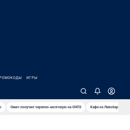
РОМОКОДЫ
ИГРЫ
о
Омич получил черепно-мозговую на ОНПЗ
Кафе на Левобережье в