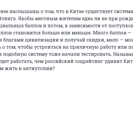
енее наслышаны о том, что в Китае существует систем
йтинга. Якобы местным жителям едва ли не при рож
циальных баллов и потом, в зависимости от поступков
аллов становится больше или меньше. Много баллов —
и благами цивилизации и получай скидки, мало — м
ь о том, чтобы устроиться на приличную работу или 
и подобную систему тоже начали тестировать. Называ
удет работать, чем российский соцрейтинг удивит Кит
м жить в антиутопии?