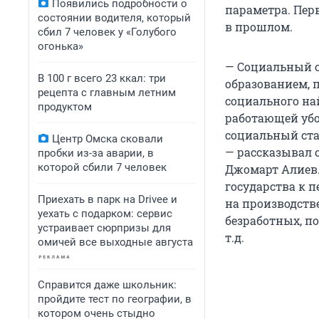
Появились подробности о
параметра. Пер
состоянии водителя, который
в прошлом.
сбил 7 человек у «Голубого
огонька»
— Социальный с
В 100 г всего 23 ккал: три
образованием, 
рецепта с главным летним
социального на
продуктом
работающей убо
социальный ста
Центр Омска сковали
— рассказывал 
пробки из-за аварии, в
которой сбили 7 человек
Джомарт Алиев.
государства к 
Приехать в парк на Drivee и
на производств
уехать с подарком: сервис
безработных, п
устраивает сюрпризы для
т.д.
омичей все выходные августа
Справится даже школьник:
пройдите тест по географии, в
котором очень стыдно