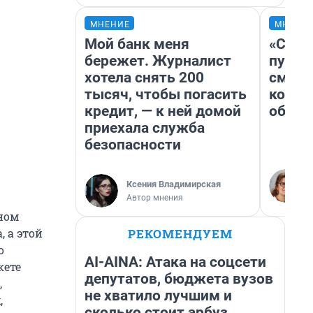
МНЕНИЕ
МНЕНИ
Мой банк меня
«Спут
бережет. Журналист
пургу»
хотела снять 200
смерт
тысяч, чтобы погасить
котор
кредит, — к ней домой
обнар
приехала служба
безопасности
Ксения Владимирская
Автор мнения
ном
РЕКОМЕНДУЕМ
, а этой
о
AI-AINA: Атака на соцсети
кете
депутатов, бюджета вузов
,
не хватило лучшим и
,
сколько стоит арбуз