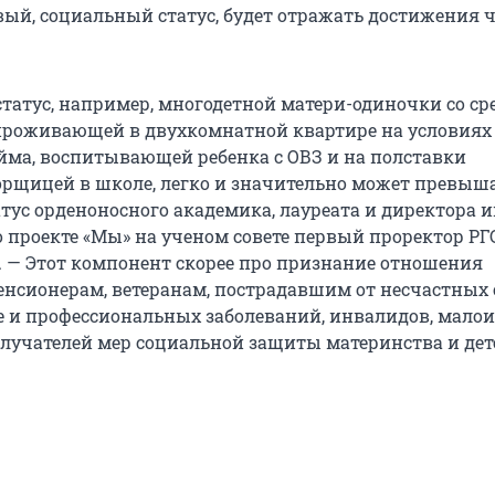
вый, социальный статус, будет отражать достижения 
татус, например, многодетной матери-одиночки со с
проживающей в двухкомнатной квартире на условиях
йма, воспитывающей ребенка с ОВЗ и на полставки
рщицей в школе, легко и значительно может превыш
тус орденоносного академика, лауреата и директора и
о проекте «Мы» на ученом совете первый проректор РГ
 — Этот компонент скорее про признание отношения
пенсионерам, ветеранам, пострадавшим от несчастных
е и профессиональных заболеваний, инвалидов, мало
олучателей мер социальной защиты материнства и дет