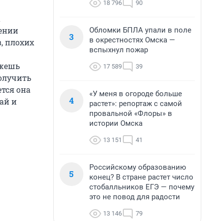
18 796
90
а
дении
Обломки БПЛА упали в поле
3
в окрестностях Омска —
, плохих
вспыхнул пожар
ожешь
17 589
39
получить
ется она
«У меня в огороде больше
4
ай и
растет»: репортаж с самой
провальной «Флоры» в
истории Омска
13 151
41
Российскому образованию
5
конец? В стране растет число
стобалльников ЕГЭ — почему
это не повод для радости
13 146
79