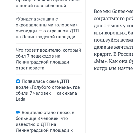
о новой возлюбленной
Все мы более-м
социального ре
«Увидела женщин с
окровавленными головами»:
дают тысячу со
очевидцы — о страшном ДТП
или хороших, б
на Ленинградской площади
пользуйся всем
даже не мечтат
Что грозит водителю, который
кредит. В Росси
сбил 7 пешеходов на
«Мы». Как она б
Ленинградской площади —
когда мы начне
ответ юриста
Появилась схема ДТП
возле «Голубого огонька», где
сбили 7 человек — как ехала
Lada
Водителю стало плохо, в
больнице 8 человек: что
известно о ДТП на
Ленинградской площади к