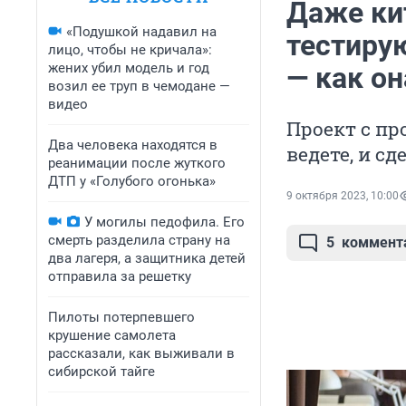
Даже ки
«Подушкой надавил на
тестиру
лицо, чтобы не кричала»:
жених убил модель и год
— как он
возил ее труп в чемодане —
видео
Проект с пр
Два человека находятся в
ведете, и с
реанимации после жуткого
ДТП у «Голубого огонька»
9 октября 2023, 10:00
У могилы педофила. Его
смерть разделила страну на
5
коммент
два лагеря, а защитника детей
отправила за решетку
Пилоты потерпевшего
крушение самолета
рассказали, как выживали в
сибирской тайге