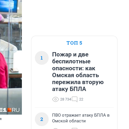
ТОП 5
Пожар и две
1
беспилотные
опасности: как
Омская область
пережила вторую
атаку БПЛА
28 734
22
ПВО отражает атаку БПЛА в
2
я
Омской области