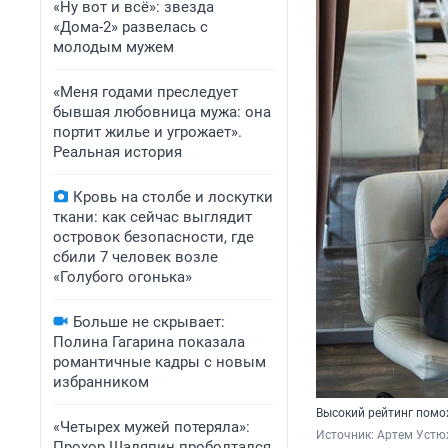
«Ну вот и всё»: звезда
«Дома-2» развелась с
молодым мужем
«Меня годами преследует
бывшая любовница мужа: она
портит жилье и угрожает».
Реальная история
Кровь на столбе и лоскутки
ткани: как сейчас выглядит
островок безопасности, где
сбили 7 человек возле
«Голубого огонька»
Больше не скрывает:
Полина Гагарина показала
романтичные кадры с новым
избранником
Высокий рейтинг помо
«Четырех мужей потеряла»:
Источник: 
Артем Устю
Прохор Шаляпин проболтался