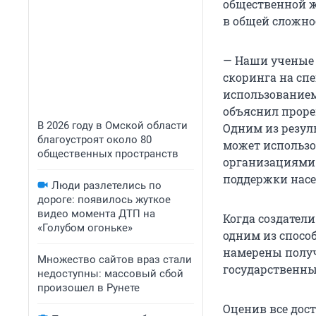
общественной ж
в общей сложнос
— Наши ученые 
скоринга на сп
использованием
объяснил проре
В 2026 году в Омской области
Одним из резул
благоустроят около 80
может использо
общественных пространств
организациями 
поддержки насе
Люди разлетелись по
дороге: появилось жуткое
видео момента ДТП на
Когда создатели
«Голубом огоньке»
одним из спосо
намерены получ
Множество сайтов враз стали
государственн
недоступны: массовый сбой
произошел в Рунете
Оценив все дост