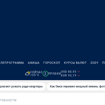
ЕЛЕПРОГРАММА
АФИША
ГОРОСКОП
КУРСЫ ВАЛЮТ
ZODY
П
USD 80,93
СЕЙЧАС
2
ПРОБКИ
+25°C
EUR 93,19
длагают рожать ради квартиры
Как Омск пережил мощный ливень: фот
РОБНОСТИ