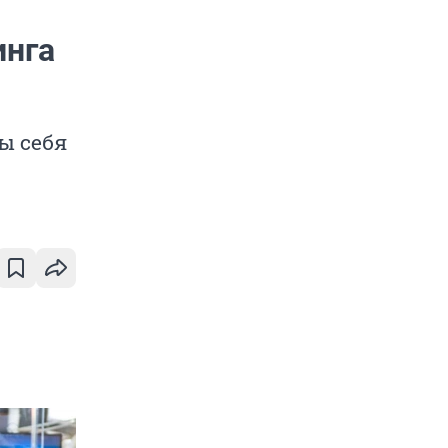
инга
ы себя