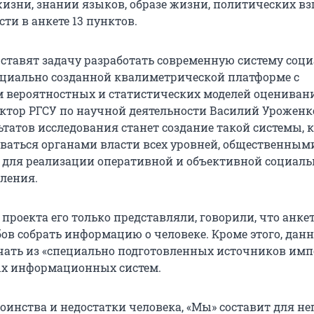
изни, знании языков, образе жизни, политических вз
ти в анкете 13 пунктов.
ставят задачу разработать современную систему соц
ециально созданной квалиметрической платформе с
 вероятностных и статистических моделей оценивани
ктор РГСУ по научной деятельности Василий Уроженк
ьтатов исследования станет создание такой системы, 
ваться органами власти всех уровней, общественным
для реализации оперативной и объективной социаль
ления.
 проекта его только представляли, говорили, что анке
бов собрать информацию о человеке. Кроме этого, дан
ать из «специально подготовленных источников имп
ых информационных систем.
оинства и недостатки человека, «Мы» составит для не