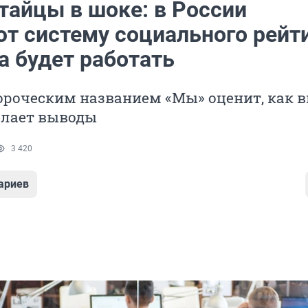
тайцы в шоке: в России
ют систему социального рейт
а будет работать
ороческим названием «Мы» оценит, как в
делает выводы
3 420
ариев