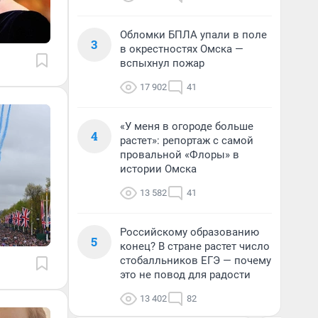
Обломки БПЛА упали в поле
3
в окрестностях Омска —
вспыхнул пожар
17 902
41
«У меня в огороде больше
4
растет»: репортаж с самой
провальной «Флоры» в
истории Омска
13 582
41
Российскому образованию
5
конец? В стране растет число
стобалльников ЕГЭ — почему
это не повод для радости
13 402
82