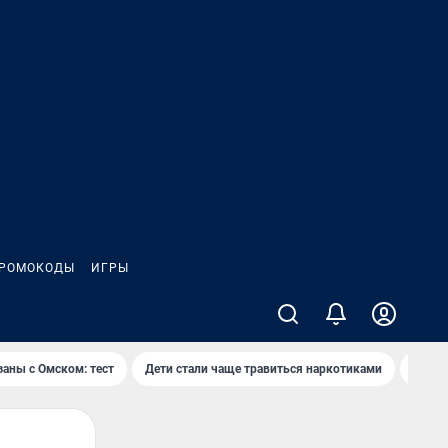
РОМОКОДЫ
ИГРЫ
заны с Омском: тест
Дети стали чаще травиться наркотиками
Появя