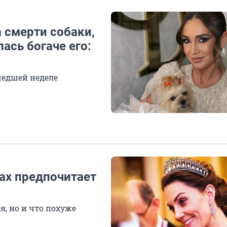
а смерти собаки,
ась богаче его:
шедшей неделе
лах предпочитает
я, но и что похуже