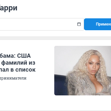
Гарри
Примен
Обама: США
 фамилий из
пал в список
дприниматели