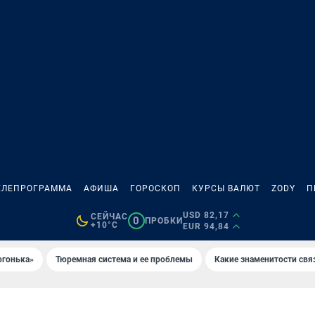
ЕЛЕПРОГРАММА
АФИША
ГОРОСКОП
КУРСЫ ВАЛЮТ
ZODY
П
USD 82,17
СЕЙЧАС
0
ПРОБКИ
+10°C
EUR 94,84
огонька»
Тюремная система и ее проблемы
Какие знаменитости свя