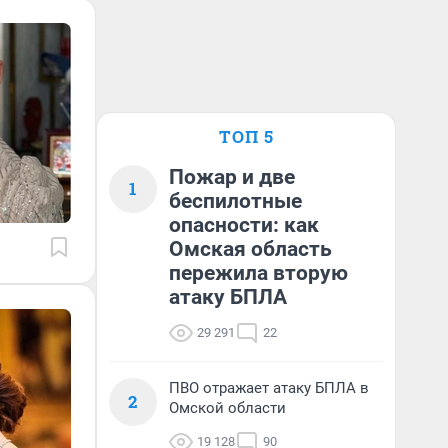
ТОП 5
Пожар и две
1
беспилотные
опасности: как
Омская область
пережила вторую
атаку БПЛА
29 291
22
ПВО отражает атаку БПЛА в
2
Омской области
19 128
90