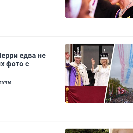
Перри едва не
х фото с
планы