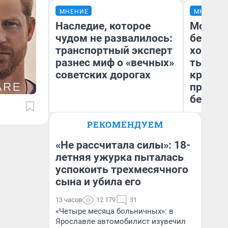
МНЕНИЕ
МНЕНИЕ
Наследие, которое
Мой ба
чудом не развалилось:
береже
транспортный эксперт
хотела 
разнес миф о «вечных»
тысяч,
советских дорогах
кредит,
приеха
безопа
Олег Арефьев
РЕКОМЕНДУЕМ
Блогер, предприниматель,
Кс
владелец в транспортном
Ав
бизнесе
«Не рассчитала силы»: 18-
летняя ужурка пыталась
успокоить трехмесячного
сына и убила его
13 часов
12 179
31
«Четыре месяца больничных»: в
Ярославле автомобилист изувечил