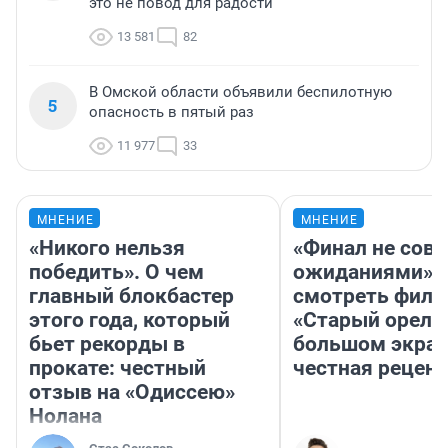
это не повод для радости
13 581
82
В Омской области объявили беспилотную
5
опасность в пятый раз
11 977
33
МНЕНИЕ
МНЕНИЕ
«Никого нельзя
«Финал не совп
победить». О чем
ожиданиями»: 
главный блокбастер
смотреть фил
этого года, который
«Старый орел» 
бьет рекорды в
большом экран
прокате: честный
честная рецен
отзыв на «Одиссею»
Нолана