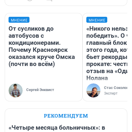
МНЕНИЕ
МНЕНИЕ
От сусликов до
«Никого нельз
автобусов с
победить». О ч
кондиционерами.
главный блокб
Почему Красноярск
этого года, ко
оказался круче Омска
бьет рекорды 
(почти во всём)
прокате: честн
отзыв на «Оди
Нолана
Стас Соколов
Сергей Энквист
Эксперт
РЕКОМЕНДУЕМ
«Четыре месяца больничных»: в