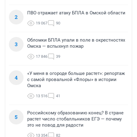
ПВО отражает атаку БПЛА в Омской области
2
19 067
90
Обломки БПЛА упали в поле в окрестностях
3
Омска — вспыхнул пожар
17 846
39
«У меня в огороде больше растет»: репортаж
4
с самой провальной «Флоры» в истории
Омска
13 516
41
Российскому образованию конец? В стране
5
растет число стобалльников ЕГЭ — почему
это не повод для радости
13 354
82