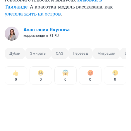
Таиланде
. А красотка-модель рассказала, как
улетела жить на остров
.
Анастасия Якупова
корреспондент E1.RU
Дубай
Эмираты
ОАЭ
Переезд
Миграция
Эм
0
0
0
0
0