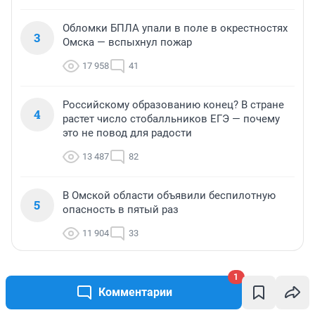
Обломки БПЛА упали в поле в окрестностях
3
Омска — вспыхнул пожар
17 958
41
Российскому образованию конец? В стране
4
растет число стобалльников ЕГЭ — почему
это не повод для радости
13 487
82
В Омской области объявили беспилотную
5
опасность в пятый раз
11 904
33
1
МНЕНИЕ
МНЕНИЕ
Комментарии
Продашь за 3000, налог
«Нет некрасив