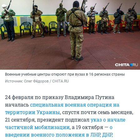
Военные учебные центры откроют при вузах в 16 регионах страны
Источник: 
Олег Фёдоров / CHITA.RU
24 февраля по приказу Владимира Путина
началась
специальная военная операция на
территории Украины
, спустя почти семь месяцев,
21 сентября, президент подписал
указ о начале
частичной мобилизации
, а 19 октября —
о
введении военного положения в ЛНР, ДНР,