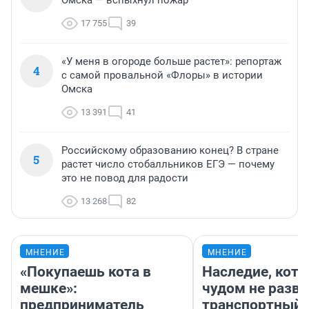
17 755
39
«У меня в огороде больше растет»: репортаж
4
с самой провальной «Флоры» в истории
Омска
13 391
41
Российскому образованию конец? В стране
5
растет число стобалльников ЕГЭ — почему
это не повод для радости
13 268
82
МНЕНИЕ
МНЕНИЕ
«Покупаешь кота в
Наследие, кото
мешке»:
чудом не разва
предприниматель
транспортный 