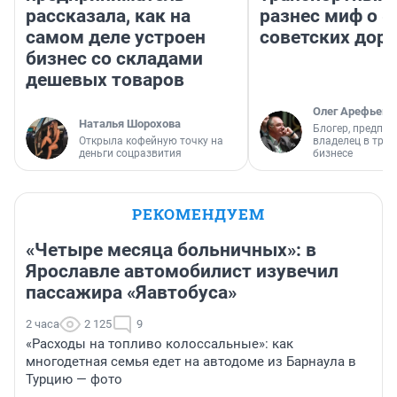
рассказала, как на
разнес миф о 
самом деле устроен
советских доро
бизнес со складами
дешевых товаров
Олег Арефьев
Наталья Шорохова
Блогер, предпри
Открыла кофейную точку на
владелец в тра
деньги соцразвития
бизнесе
РЕКОМЕНДУЕМ
«Четыре месяца больничных»: в
Ярославле автомобилист изувечил
пассажира «Яавтобуса»
2 часа
2 125
9
«Расходы на топливо колоссальные»: как
многодетная семья едет на автодоме из Барнаула в
Турцию — фото