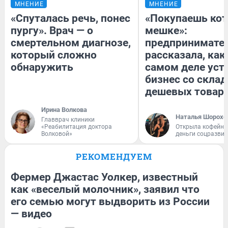
МНЕНИЕ
МНЕНИЕ
«Спуталась речь, понес
«Покупаешь кот
пургу». Врач — о
мешке»:
смертельном диагнозе,
предпринимате
который сложно
рассказала, как
обнаружить
самом деле уст
бизнес со скла
дешевых товар
Ирина Волкова
Наталья Шорохо
Главврач клиники
«Реабилитация доктора
Открыла кофейну
Волковой»
деньги соцразви
РЕКОМЕНДУЕМ
Фермер Джастас Уолкер, известный
как «веселый молочник», заявил что
его семью могут выдворить из России
— видео