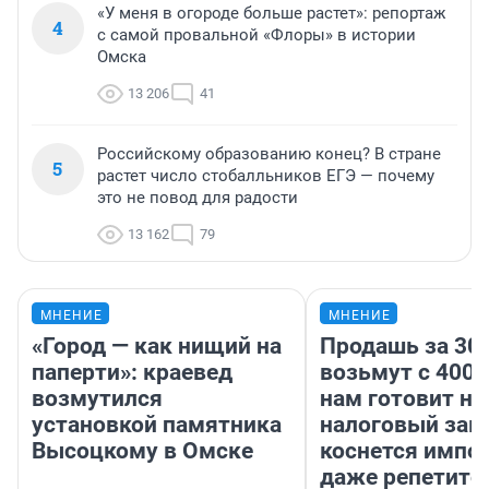
«У меня в огороде больше растет»: репортаж
4
с самой провальной «Флоры» в истории
Омска
13 206
41
Российскому образованию конец? В стране
5
растет число стобалльников ЕГЭ — почему
это не повод для радости
13 162
79
МНЕНИЕ
МНЕНИЕ
«Город — как нищий на
Продашь за 300
паперти»: краевед
возьмут с 4000
возмутился
нам готовит н
установкой памятника
налоговый зако
Высоцкому в Омске
коснется импор
даже репетито