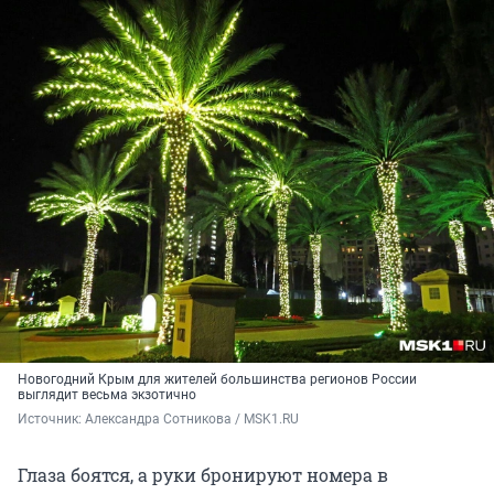
Новогодний Крым для жителей большинства регионов России
выглядит весьма экзотично
Источник: 
Александра Сотникова / MSK1.RU
Глаза боятся, а руки бронируют номера в