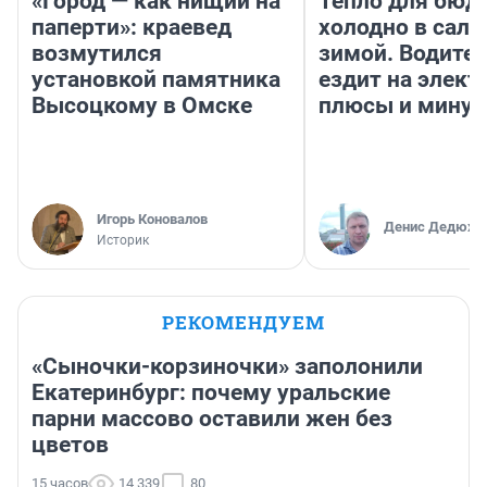
«Город — как нищий на
Тепло для бюд
паперти»: краевед
холодно в сало
возмутился
зимой. Водител
установкой памятника
ездит на элект
Высоцкому в Омске
плюсы и мину
Игорь Коновалов
Денис Дедюхи
Историк
РЕКОМЕНДУЕМ
«Сыночки-корзиночки» заполонили
Екатеринбург: почему уральские
парни массово оставили жен без
цветов
15 часов
14 339
80