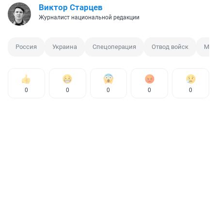
Виктор Старцев
Журналист национальной редакции
Россия
Украина
Спецоперация
Отвод войск
Мин
0
0
0
0
0