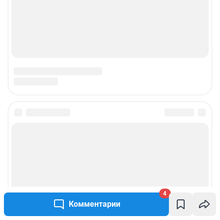
Наши награды
Наши вакансии
Техподдержка
Предвыборная агитация
Статистика канала в MAX
Все города сети
Мобильное приложение
Google Play
App Store
4
Комментарии
Мы в соцсетях