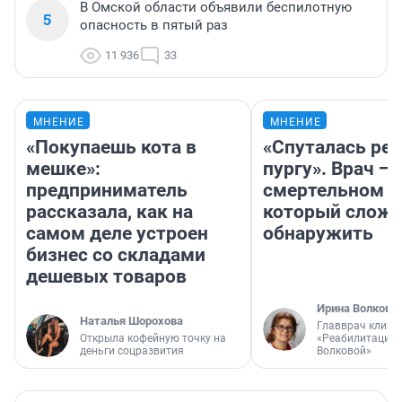
В Омской области объявили беспилотную
5
опасность в пятый раз
11 936
33
МНЕНИЕ
МНЕНИЕ
«Покупаешь кота в
«Спуталась реч
мешке»:
пургу». Врач — 
предприниматель
смертельном д
рассказала, как на
который слож
самом деле устроен
обнаружить
бизнес со складами
дешевых товаров
Ирина Волкова
Наталья Шорохова
Главврач клини
Открыла кофейную точку на
«Реабилитация 
деньги соцразвития
Волковой»