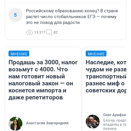
Российскому образованию конец? В стране
5
растет число стобалльников ЕГЭ — почему
это не повод для радости
13 317
82
МНЕНИЕ
МНЕНИЕ
Продашь за 3000, налог
Наследие, кото
возьмут с 4000. Что
чудом не разва
нам готовит новый
транспортный 
налоговый закон — он
разнес миф о 
коснется импорта и
советских доро
даже репетиторов
Олег Арефьев
Блогер, предпри
Анастасия Завгородняя
владелец в тра
бизнесе