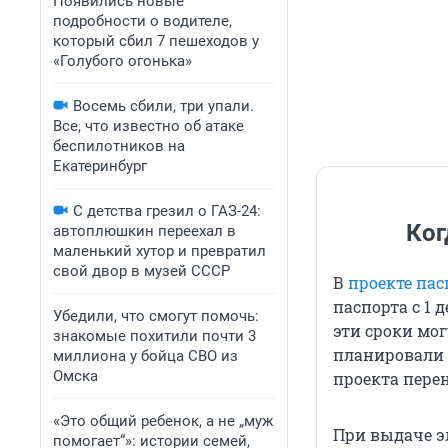
Появились новые
подробности о водителе,
который сбил 7 пешеходов у
«Голубого огонька»
Восемь сбили, три упали.
Все, что известно об атаке
беспилотников на
Екатеринбург
С детства грезил о ГАЗ-24:
Ког
автоплюшкин переехал в
маленький хутор и превратил
свой двор в музей СССР
В
проекте пас
паспорта с 1 д
Убедили, что смогут помочь:
эти сроки мо
знакомые похитили почти 3
планировали 
миллиона у бойца СВО из
Омска
проекта перен
«Это общий ребенок, а не „муж
При выдаче э
помогает“»: истории семей,