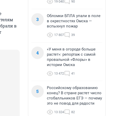
19 040
90
е
Обломки БПЛА упали в поле
3
ителям
в окрестностях Омска —
обрали в
вспыхнул пожар
т
17 807
39
«У меня в огороде больше
4
растет»: репортаж с самой
провальной «Флоры» в
истории Омска
13 472
41
Российскому образованию
5
конец? В стране растет число
стобалльников ЕГЭ — почему
это не повод для радости
13 324
82