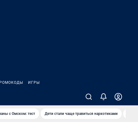
РОМОКОДЫ
ИГРЫ
заны с Омском: тест
Дети стали чаще травиться наркотиками
Появя