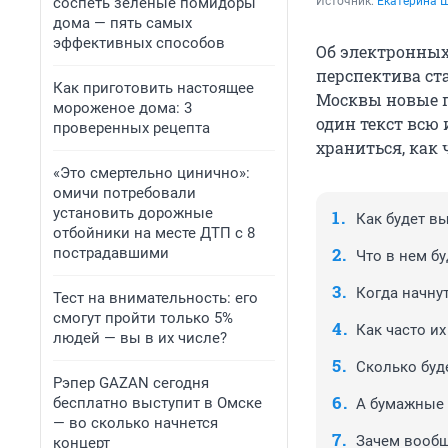
соспеть зеленые помидоры
Источник: 
Екатерина 
дома — пять самых
эффективных способов
Об электронных 
перспектива ст
Как приготовить настоящее
Москвы новые 
мороженое дома: 3
один текст всю
проверенных рецепта
храниться, как 
«Это смертельно цинично»:
омичи потребовали
установить дорожные
Как будет в
отбойники на месте ДТП с 8
пострадавшими
Что в нем бу
Когда начну
Тест на внимательность: его
смогут пройти только 5%
Как часто их
людей — вы в их числе?
Сколько буд
Рэпер GAZAN сегодня
бесплатно выступит в Омске
А бумажные 
— во сколько начнется
Зачем вообщ
концерт