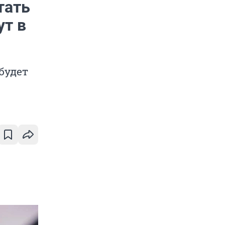
тать
ут в
 будет