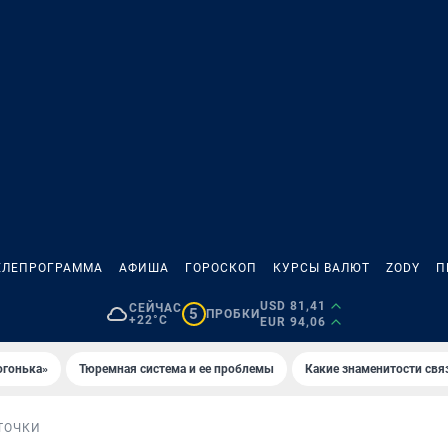
ЕЛЕПРОГРАММА
АФИША
ГОРОСКОП
КУРСЫ ВАЛЮТ
ZODY
П
USD 81,41
СЕЙЧАС
5
ПРОБКИ
+22°C
EUR 94,06
огонька»
Тюремная система и ее проблемы
Какие знаменитости свя
ТОЧКИ