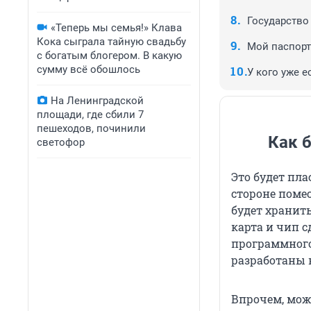
Государство
«Теперь мы семья!» Клава
Кока сыграла тайную свадьбу
Мой паспорт
с богатым блогером. В какую
сумму всё обошлось
У кого уже 
На Ленинградской
площади, где сбили 7
пешеходов, починили
Как 
светофор
Это будет пла
стороне помес
будет хранит
карта и чип с
программного
разработаны 
Впрочем, можн