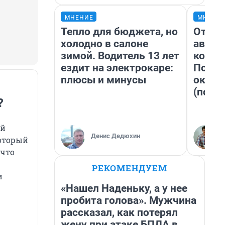
МНЕНИЕ
МНЕНИ
Тепло для бюджета, но
От су
холодно в салоне
автоб
зимой. Водитель 13 лет
конди
ездит на электрокаре:
Почем
плюсы и минусы
оказа
(почти
?
ой
Денис Дедюхин
который
 что
РЕКОМЕНДУЕМ
и
«Нашел Наденьку, а у нее
пробита голова». Мужчина
рассказал, как потерял
жену при атаке БПЛА в