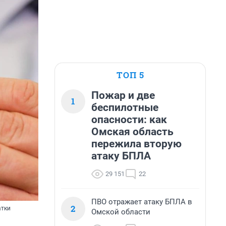
ТОП 5
Пожар и две
1
беспилотные
опасности: как
Омская область
пережила вторую
атаку БПЛА
29 151
22
ПВО отражает атаку БПЛА в
2
атки
Омской области