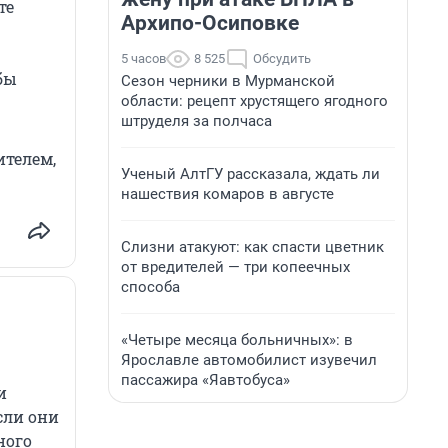
те
Архипо-Осиповке
5 часов
8 525
Обсудить
бы
Сезон черники в Мурманской
области: рецепт хрустящего ягодного
штруделя за полчаса
ителем,
Ученый АлтГУ рассказала, ждать ли
нашествия комаров в августе
Слизни атакуют: как спасти цветник
от вредителей — три копеечных
способа
«Четыре месяца больничных»: в
Ярославле автомобилист изувечил
пассажира «Яавтобуса»
и
сли они
ного