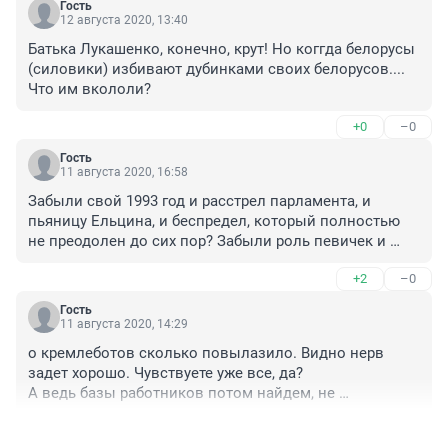
Гость
12 августа 2020, 13:40
Батька Лукашенко, конечно, крут! Но коггда белорусы 
(силовики) избивают дубинками своих белорусов.... 
Что им вкололи?
+0
–0
Гость
11 августа 2020, 16:58
Забыли свой 1993 год и расстрел парламента, и 
пьяницу Ельцина, и беспредел, который полностью 
не преодолен до сих пор? Забыли роль певичек и 
прочих звёзд культуры, голосовавших сердцем, а не 
+2
–0
умом. Благодаря им у нас в стране остались лишь 
общ.деятели и светские львицы,а нормальных очень 
Гость
мало.
11 августа 2020, 14:29
о кремлеботов сколько повылазило. Видно нерв 
задет хорошо. Чувствуете уже все, да?

А ведь базы работников потом найдем, не 
переживайте. Будете плакать, что вас заставляли 
+1
–3
такое писать. Но, думаю, будет поздно.