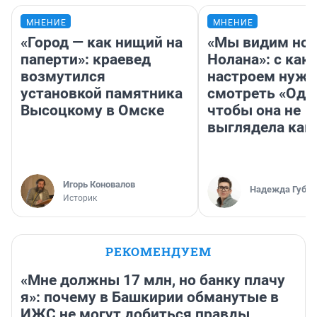
МНЕНИЕ
МНЕНИЕ
«Город — как нищий на
«Мы видим нов
паперти»: краевед
Нолана»: с как
возмутился
настроем нужн
установкой памятника
смотреть «Оди
Высоцкому в Омске
чтобы она не
выглядела как
Игорь Коновалов
Надежда Губар
Историк
РЕКОМЕНДУЕМ
«Мне должны 17 млн, но банку плачу
я»: почему в Башкирии обманутые в
ИЖС не могут добиться правды