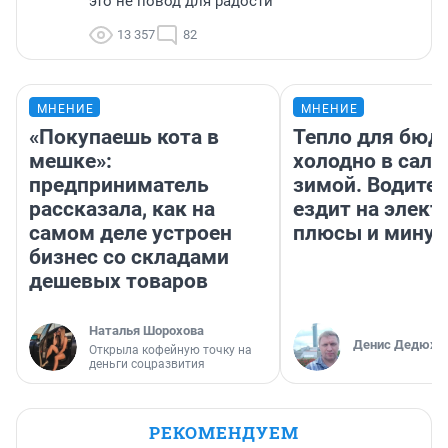
это не повод для радости
13 357
82
МНЕНИЕ
МНЕНИЕ
«Покупаешь кота в
Тепло для бюд
мешке»:
холодно в сало
предприниматель
зимой. Водител
рассказала, как на
ездит на элект
самом деле устроен
плюсы и мину
бизнес со складами
дешевых товаров
Наталья Шорохова
Денис Дедюхи
Открыла кофейную точку на
деньги соцразвития
РЕКОМЕНДУЕМ