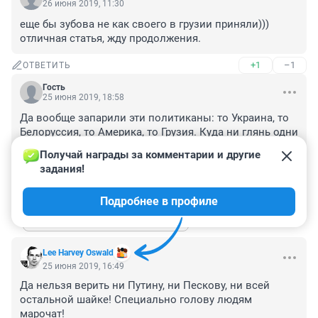
26 июня 2019, 11:30
еще бы зубова не как своего в грузии приняли))) 
отличная статья, жду продолжения.
+1
–1
ОТВЕТИТЬ
Гость
25 июня 2019, 18:58
Да вообще запарили эти политиканы: то Украина, то 
Белоруссия, то Америка, то Грузия. Куда ни глянь одни 
в раги. Натаскивают нас, как собак, чтобы мы весь 
Получай награды за комментарии и другие 
мир ненавидели(
задания!
+2
–1
ОТВЕТИТЬ
1
Подробнее в профиле
Показать ещё 1 ответ
Lee Harvey Oswald
25 июня 2019, 16:49
Да нельзя верить ни Путину, ни Пескову, ни всей 
остальной шайке! Специально голову людям 
марочат!