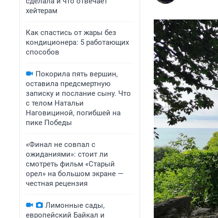
сделала и что отвечает
хейтерам
Как спастись от жары без
кондиционера: 5 работающих
способов
Покорила пять вершин,
оставила предсмертную
записку и послание сыну. Что
с телом Натальи
Наговициной, погибшей на
пике Победы
«Финал не совпал с
ожиданиями»: стоит ли
смотреть фильм «Старый
орел» на большом экране —
честная рецензия
Лимонные сады,
европейский Байкал и