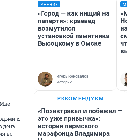
МНЕНИЕ
МНЕНИ
«Город — как нищий на
«Мы в
паперти»: краевед
Нолан
возмутился
настр
установкой памятника
смотр
Высоцкому в Омске
чтобы
выгля
Игорь Коновалов
Историк
РЕКОМЕНДУЕМ
 Мне
«Позавтракал и побежал —
это уже привычка»:
юдьми и
история пермского
в день
марафонца Владимира
ия во