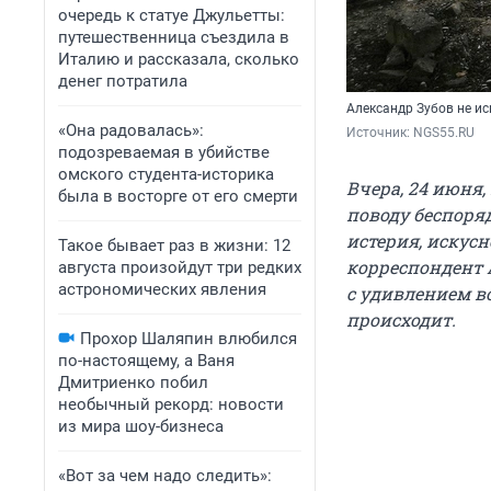
очередь к статуе Джульетты:
путешественница съездила в
Италию и рассказала, сколько
денег потратила
Александр Зубов не и
«Она радовалась»:
Источник: 
NGS55.RU
подозреваемая в убийстве
омского студента-историка
Вчера, 24 июня
была в восторге от его смерти
поводу беспоряд
истерия, искус
Такое бывает раз в жизни: 12
корреспондент 
августа произойдут три редких
астрономических явления
с удивлением во
происходит.
Прохор Шаляпин влюбился
по-настоящему, а Ваня
Дмитриенко побил
необычный рекорд: новости
из мира шоу-бизнеса
«Вот за чем надо следить»: