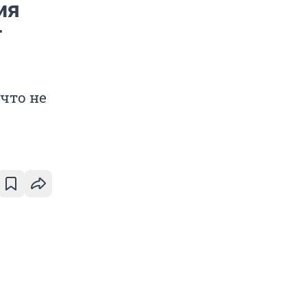
ия
т
что не