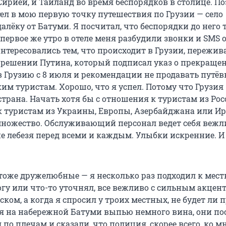
ирией, и Таиланд во время беспорядков в столице. По
ел в мою первую точку путешествия по Грузии — село
алёку от Батуми. Я посчитал, что беспорядки до него 
 первое же утро в отеле меня разбудили звонки и SMS 
интересовались тем, что происходит в Грузии, пережив
 решении Путина, который подписал указ о прекраще
в Грузию с 8 июля и рекомендации не продавать путёв
им туристам. Хорошо, что я успел. Потому что Грузия 
трана. Начать хотя бы с отношения к туристам из Рос
 к туристам из Украины, Европы, Азербайджана или Ир
множество. Обслуживающий персонал ведет себя вежли
не лебезя перед всеми и каждым. Улыбки искренние. И
.
тоже дружелюбные — я несколько раз подходил к мес
гу или что-то уточнял, все вежливо с сильным акцен
ском, а когда я спросил у троих местных, не будет ли 
 я на набережной Батуми выпью немного вина, они по
по плечам и сказали, что полиция, скорее всего, ко м