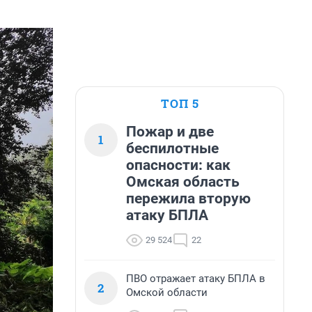
ТОП 5
Пожар и две
1
беспилотные
опасности: как
Омская область
пережила вторую
атаку БПЛА
29 524
22
ПВО отражает атаку БПЛА в
2
Омской области