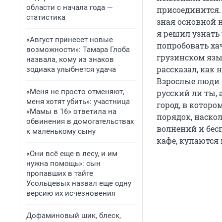
области с начала года —
присоединится. 
статистика
зная основной н
я решил узнать
«Август принесет новые
попробовать ха
возможности»: Тамара Глоба
грузинском язы
назвала, кому из знаков
рассказал, как 
зодиака улыбнется удача
Взрослые люди 
«Меня не просто отменяют,
русский ли ты,
меня хотят убить»: участница
город, в которо
«Мамы в 16» ответила на
порядок, наско
обвинения в домогательствах
волнений и бесп
к маленькому сыну
кафе, купаются 
«Они всё еще в лесу, и им
нужна помощь»: сын
пропавших в тайге
Усольцевых назвал еще одну
версию их исчезновения
Дофаминовый шик, блеск,