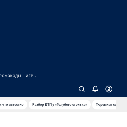
РОМОКОДЫ
ИГРЫ
, что известно
Разбор ДТП у «Голубого огонька»
Тюремная система