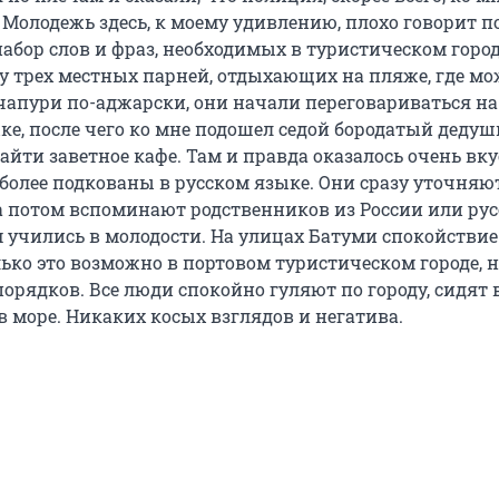
Молодежь здесь, к моему удивлению, плохо говорит по
абор слов и фраз, необходимых в туристическом город
 у трех местных парней, отдыхающих на пляже, где м
чапури по-аджарски, они начали переговариваться на
ке, после чего ко мне подошел седой бородатый дедуш
найти заветное кафе. Там и правда оказалось очень вку
более подкованы в русском языке. Они сразу уточняют
 а потом вспоминают родственников из России или ру
м учились в молодости. На улицах Батуми спокойствие
лько это возможно в портовом туристическом городе, 
орядков. Все люди спокойно гуляют по городу, сидят 
в море. Никаких косых взглядов и негатива.