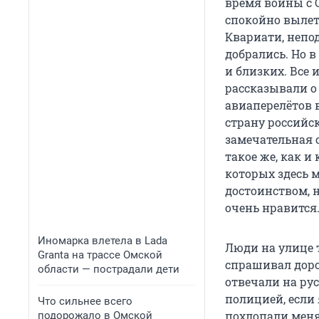
время войны с С
спокойно вылет
Квариати, непод
добрались. Но в
и близких. Все 
рассказывали о
авиаперелётов 
страну российск
замечательная с
такое же, как и
которых здесь 
достоинством, 
очень нравится
Иномарка влетела в Lada
Люди на улице 
Granta на трассе Омской
спрашивал доро
области — пострадали дети
отвечали на рус
полицией, если
Что сильнее всего
похлопали меня 
подорожало в Омской