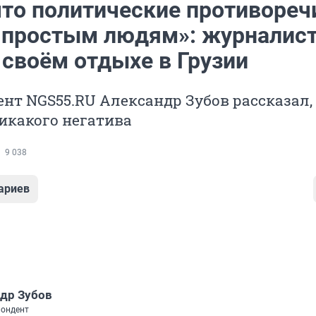
что политические противореч
простым людям»: журналис
 своём отдыхе в Грузии
нт NGS55.RU Александр Зубов рассказал, 
икакого негатива
9 038
ариев
др Зубов
пондент