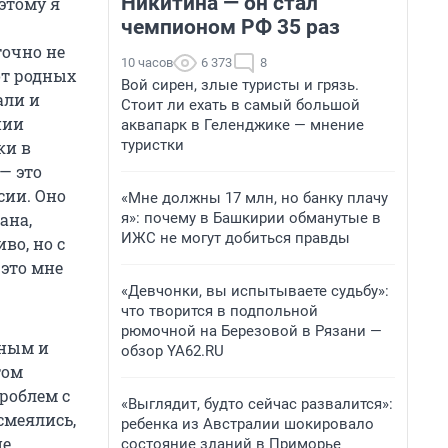
Никитина — он стал
этому я
чемпионом РФ 35 раз
точно не
10 часов
6 373
8
от родных
Вой сирен, злые туристы и грязь.
али и
Стоит ли ехать в самый большой
нии
аквапарк в Геленджике — мнение
туристки
ки в
— это
сии. Оно
«Мне должны 17 млн, но банку плачу
я»: почему в Башкирии обманутые в
ана,
ИЖС не могут добиться правды
во, но с
 это мне
«Девчонки, вы испытываете судьбу»:
что творится в подпольной
рюмочной на Березовой в Рязани —
тным и
обзор YA62.RU
том
проблем с
«Выглядит, будто сейчас развалится»:
смеялись,
ребенка из Австралии шокировало
не
состояние зданий в Приморье