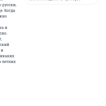
-русски,
е. Когда
ожно
ка и
сно.
,
сский
 и
никаких
в летних