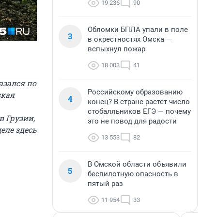
19 236
90
Обломки БПЛА упали в поле
3
в окрестностях Омска —
вспыхнул пожар
18 003
41
азался по
Российскому образованию
ская
4
конец? В стране растет число
стобалльников ЕГЭ — почему
в Грузии,
это не повод для радости
еле здесь
13 553
82
В Омской области объявили
5
беспилотную опасность в
пятый раз
11 954
33