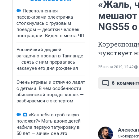
«Жаль, 
Переполненная
мешают 
пассажирами электричка
столкнулась с грузовым
NGS55 о
поездом — десятки человек
пострадали. Видео с места ЧП
Корреспонде
Российский диджей
чувствует н
загадочно пропал в Таиланде
— связь с ним прервалась
25 июня 2019, 12:42
накануне его дня рождения
Очень игривы и отлично ладят
6
коммент
с детьми. В чём особенности
абиссинской породы кошек —
разбираемся с экспертом
«Как тебя в гроб такую
положат?» Мать двоих детей
набила первую татуировку в
Алексан
50 лет — зачем она это
Экс-коррес