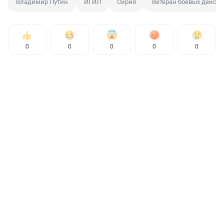
Владимир Путин
ИГИЛ
Сирия
Ветеран боевых дейст
0
0
0
0
0