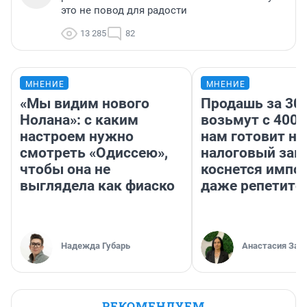
это не повод для радости
13 285
82
МНЕНИЕ
МНЕНИЕ
«Мы видим нового
Продашь за 300
Нолана»: с каким
возьмут с 4000
настроем нужно
нам готовит н
смотреть «Одиссею»,
налоговый зако
чтобы она не
коснется импор
выглядела как фиаско
даже репетито
Надежда Губарь
Анастасия Зав
РЕКОМЕНДУЕМ