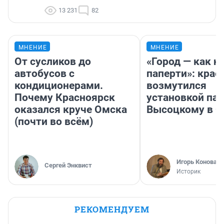
13 231
82
МНЕНИЕ
МНЕНИЕ
От сусликов до
«Город — как н
автобусов с
паперти»: крае
кондиционерами.
возмутился
Почему Красноярск
установкой па
оказался круче Омска
Высоцкому в 
(почти во всём)
Игорь Коновал
Сергей Энквист
Историк
РЕКОМЕНДУЕМ