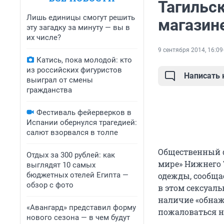
Тагильс
Лишь единицы смогут решить
магазин
эту загадку за минуту — вы в
их числе?
9 сентября 2014, 16:09
Катись, пока молодой: кто
из российских фигуристов
Написать
выиграл от смены
гражданства
Фестиваль фейерверков в
Испании обернулся трагедией:
салют взорвался в толпе
Общественный ф
Отдых за 300 рублей: как
мире» Нижнего 
выглядят 10 самых
бюджетных отелей Египта —
одежды, сообща
обзор с фото
в этом сексуал
наличие «обнаж
«Авангард» представил форму
пожаловаться н
нового сезона — в чем будут