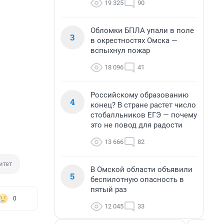
19 325
90
Обломки БПЛА упали в поле
3
в окрестностях Омска —
вспыхнул пожар
18 096
41
Российскому образованию
4
конец? В стране растет число
стобалльников ЕГЭ — почему
это не повод для радости
13 666
82
итет
В Омской области объявили
5
беспилотную опасность в
пятый раз
0
12 045
33