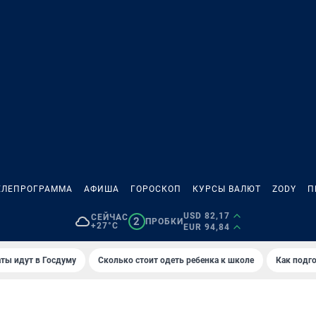
ЕЛЕПРОГРАММА
АФИША
ГОРОСКОП
КУРСЫ ВАЛЮТ
ZODY
П
USD 82,17
СЕЙЧАС
2
ПРОБКИ
+27°C
EUR 94,84
ты идут в Госдуму
Сколько стоит одеть ребенка к школе
Как подго