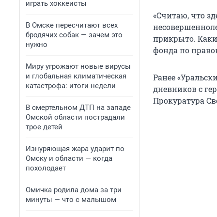
играть хоккеисты
«Считаю, что з
В Омске пересчитают всех
несовершенноле
бродячих собак — зачем это
прикрыто. Каки
нужно
фонда по право
Миру угрожают новые вирусы
и глобальная климатическая
Ранее «Уральск
катастрофа: итоги недели
дневников с гер
Прокуратура Св
В смертельном ДТП на западе
Омской области пострадали
трое детей
Изнуряющая жара ударит по
Омску и области — когда
похолодает
Омичка родила дома за три
минуты — что с малышом