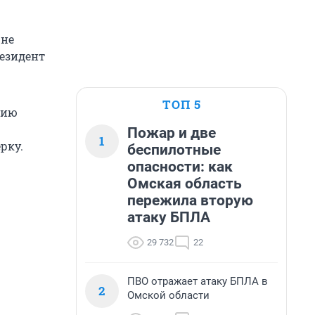
 не
резидент
ТОП 5
тию
Пожар и две
1
рку.
беспилотные
опасности: как
Омская область
пережила вторую
атаку БПЛА
29 732
22
ПВО отражает атаку БПЛА в
2
Омской области