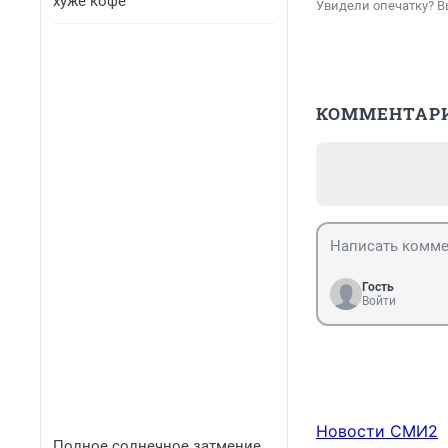
хуже кофе
Увидели опечатку? В
КОММЕНТАР
Гость
Войти
Новости СМИ2
Полное солнечное затмение