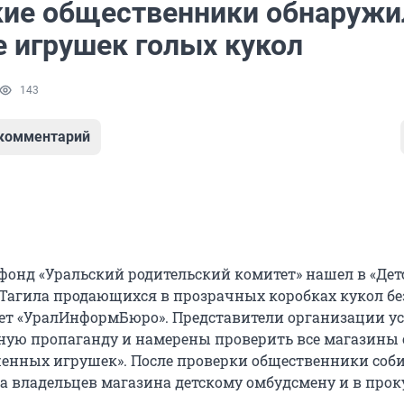
кие общественники обнаружи
е игрушек голых кукол
143
 комментарий
онд «Уральский родительский комитет» нашел в «Де
Тагила продающихся в прозрачных коробках кукол бе
ет «УралИнформБюро». Представители организации у
ьную пропаганду и намерены проверить все магазины 
енных игрушек». После проверки общественники соб
а владельцев магазина детскому омбудсмену и в прок