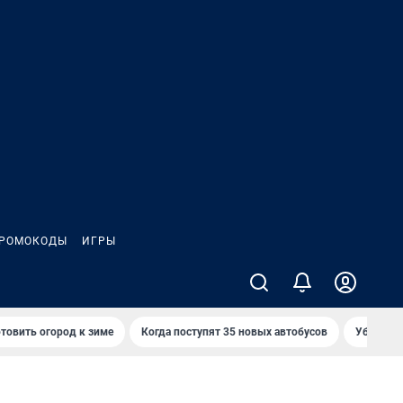
РОМОКОДЫ
ИГРЫ
товить огород к зиме
Когда поступят 35 новых автобусов
Убийца р