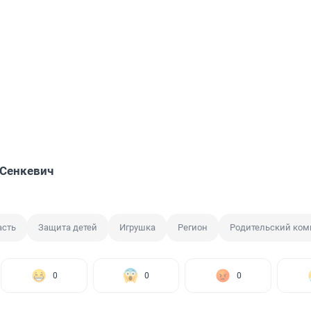
Сенкевич
асть
Защита детей
Игрушка
Регион
Родительский ком
0
0
0