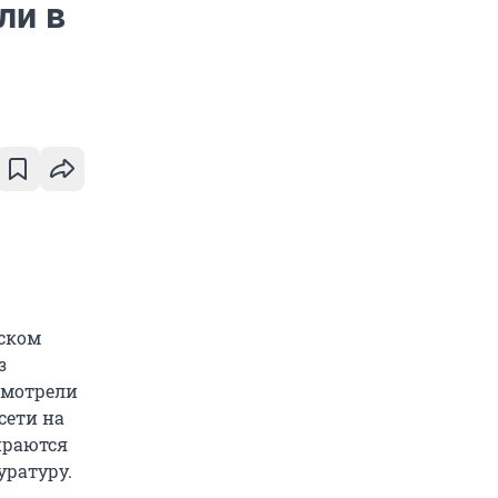
ли в
тском
з
смотрели
сети на
ираются
уратуру.