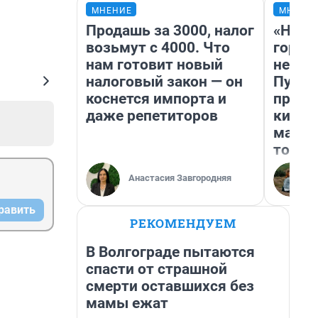
МНЕНИЕ
МНЕНИ
Продашь за 3000, налог
«Нет 
возьмут с 4000. Что
городо
нам готовит новый
недоф
налоговый закон — он
Путеш
коснется импорта и
проех
даже репетиторов
килом
машин
того
Анастасия Завгородняя
равить
РЕКОМЕНДУЕМ
В Волгограде пытаются
спасти от страшной
смерти оставшихся без
мамы ежат