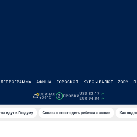
ЕЛЕПРОГРАММА
АФИША
ГОРОСКОП
КУРСЫ ВАЛЮТ
ZODY
П
USD 82,17
СЕЙЧАС
2
ПРОБКИ
+29°C
EUR 94,84
ты идут в Госдуму
Сколько стоит одеть ребенка к школе
Как подго