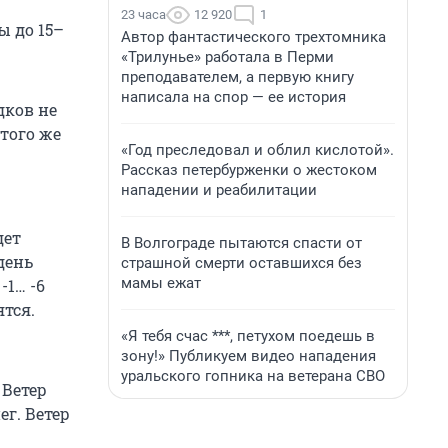
23 часа
12 920
1
ы до 15–
Автор фантастического трехтомника
«Трилунье» работала в Перми
преподавателем, а первую книгу
написала на спор — ее история
дков не
 того же
«Год преследовал и облил кислотой».
Рассказ петербурженки о жестоком
нападении и реабилитации
дет
В Волгограде пытаются спасти от
день
страшной смерти оставшихся без
мамы ежат
-1… -6
ятся.
«Я тебя счас ***, петухом поедешь в
зону!» Публикуем видео нападения
уральского гопника на ветерана СВО
 Ветер
ег. Ветер