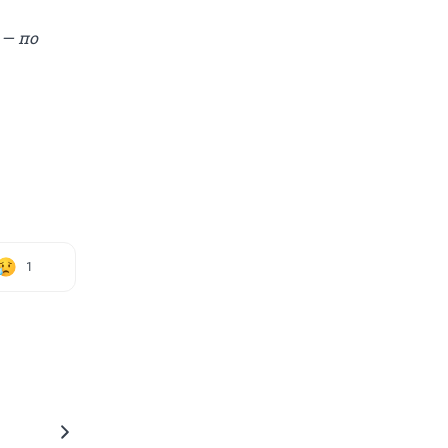
 — по
1