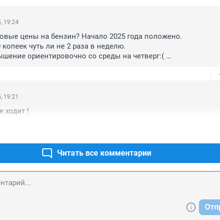
, 19:24
новые цены на бензин? Начало 2025 года положено. 

 копеек чуть ли не 2 раза в неделю. 

ение ориентировочно со среды на четверг:( 

озвучили цены на очередную неделю 

 на ГПН (первое повышение) 

на ГПН 

4:10 за 92

, 19:21
5 

е ходит !
ще ориентировочно плюс 40 копеек. В пятницу узнаем какая ц
д неделю
Читать все комментарии
Отп