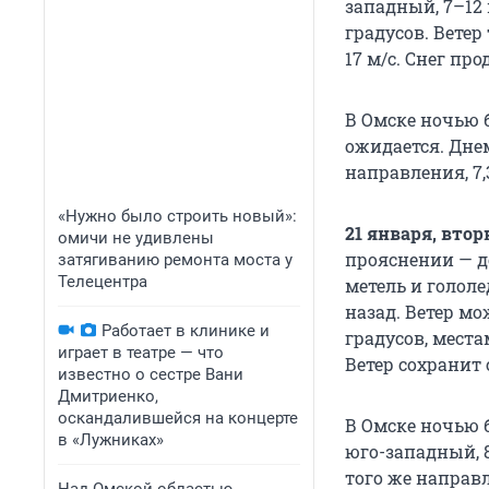
западный, 7–12 
градусов. Ветер
17 м/с. Снег пр
В Омске ночью б
ожидается. Днем
направления, 7,3
«Нужно было строить новый»:
21 января, втор
омичи не удивлены
прояснении — до
затягиванию ремонта моста у
Телецентра
метель и гололе
назад. Ветер мо
Работает в клинике и
градусов, местам
играет в театре — что
Ветер сохранит 
известно о сестре Вани
Дмитриенко,
оскандалившейся на концерте
В Омске ночью б
в «Лужниках»
юго-западный, 8
того же направл