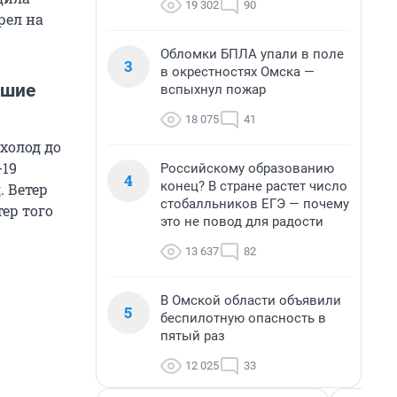
19 302
90
рел на
Обломки БПЛА упали в поле
3
в окрестностях Омска —
йшие
вспыхнул пожар
18 075
41
холод до
-19
Российскому образованию
4
конец? В стране растет число
. Ветер
стобалльников ЕГЭ — почему
тер того
это не повод для радости
13 637
82
В Омской области объявили
5
беспилотную опасность в
пятый раз
12 025
33