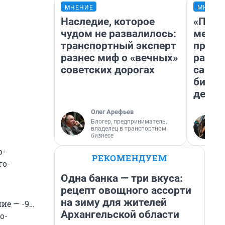
МНЕНИЕ
МНЕНИ
Наследие, которое
«Поку
чудом не развалилось:
мешке
транспортный эксперт
предп
разнес миф о «вечных»
расска
советских дорогах
самом
бизне
дешев
Олег Арефьев
Блогер, предприниматель,
владелец в транспортном
бизнесе
о-
РЕКОМЕНДУЕМ
го-
Одна банка — три вкуса:
рецепт овощного ассорти
на зиму для жителей
ие — -9…
Архангельской области
о-