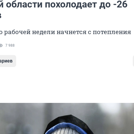
 области похолодает до -26
в
о рабочей недели начнется с потепления
7 988
ариев