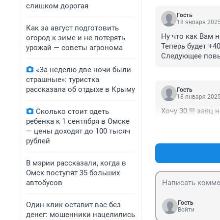
слишком дорогая
Гость
18 января 2025
Как за август подготовить
Ну что как Вам 
огород к зиме и не потерять
Теперь будет +40
урожай — советы агронома
Следующее повыш
На пятиминутке 
«За неделю две ночи были
53:19 за литр 92
страшные»: туристка
57:57 за литр 95 
рассказала об отдыхе в Крыму
Гость
Топлайн 53:20 и 5
18 января 2025
 57:60 и 58:50 за 9
Хочу 30 !!! заяц н
Сколько стоит одеть
Ну и выходные е
ребенка к 1 сентября в Омске
выходные и сле
— цены доходят до 100 тысяч
рублей
В мэрии рассказали, когда в
Омск поступят 35 больших
автобусов
Гость
Один клик оставит вас без
Войти
денег: мошенники нацелились