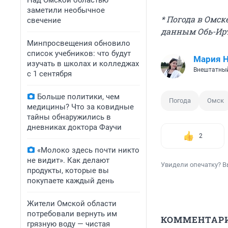
Над Омской областью
заметили необычное
* Погода в Омск
свечение
данным Обь-Ир
Минпросвещения обновило
список учебников: что будут
Мария 
изучать в школах и колледжах
Внештатный
с 1 сентября
Больше политики, чем
Погода
Омск
медицины? Что за ковидные
тайны обнаружились в
дневниках доктора Фаучи
2
«Молоко здесь почти никто
не видит». Как делают
Увидели опечатку? В
продукты, которые вы
покупаете каждый день
Жители Омской области
потребовали вернуть им
КОММЕНТАР
грязную воду — чистая