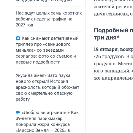
жителей регион
Нас ждут целых семь коротких
двух сервисах,
рабочих недель: график на
2027 год
Подробный п
три дня*
Как снимают детективный
триллер про «свинцового
19 января, воск
маньяка» со звездами
-26 градусов. В
сериалов: фото со съемок и
первые подробности
градусов. Места
юго-западный, 4
Укусила змея? Зато паука
же направления,
нового открыл! История
арахнолога, который обожает
свою смертельно опасную
работу
«Люблю выигрывать!» Как
39-летняя парикмахер
покорила жюри конкурса
«Миссис Земля — 2026» в