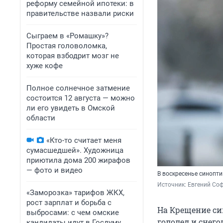
реформу семейной ипотеки: в
правительстве назвали риски
Сыграем в «Ромашку»?
Простая головоломка,
которая взбодрит мозг не
хуже кофе
Полное солнечное затмение
состоится 12 августа — можно
ли его увидеть в Омской
области
«Кто-то считает меня
сумасшедшей». Художница
приютила дома 200 жирафов
— фото и видео
В воскресенье синопти
Источник: 
Евгений Соф
«Заморозка» тарифов ЖКХ,
рост зарплат и борьба с
На Крещение син
выбросами: с чем омские
гололед и снег
кандидаты идут в Госдуму