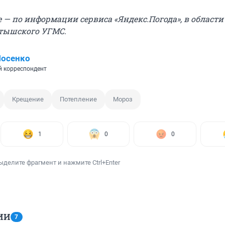
е — по информации сервиса «Яндекс.Погода», в области
тышского УГМС.
Носенко
 корреспондент
Крещение
Потепление
Мороз
1
0
0
ыделите фрагмент и нажмите Ctrl+Enter
ИИ
7