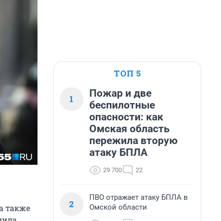
ТОП 5
Пожар и две
1
беспилотные
опасности: как
Омская область
пережила вторую
атаку БПЛА
29 700
22
ПВО отражает атаку БПЛА в
2
Омской области
а также
дила