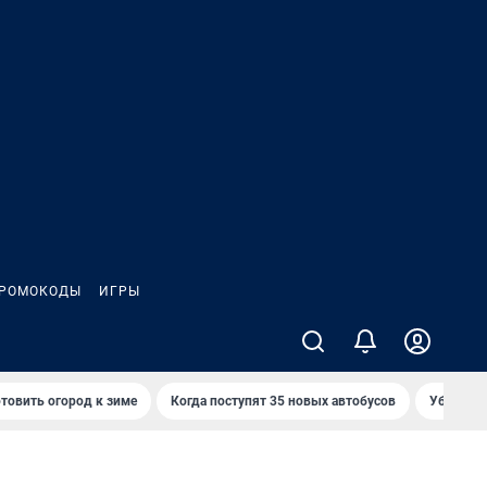
РОМОКОДЫ
ИГРЫ
товить огород к зиме
Когда поступят 35 новых автобусов
Убийца р