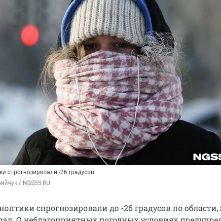
ки спрогнозировали -26 градусов
ийчук / NGS55.RU 
оптики спрогнозировали до -26 градусов по области, 
опад. О неблагоприятных погодных условиях предупре