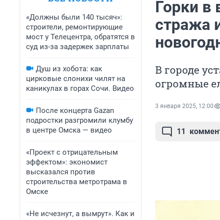
Горки в
«Должны были 140 тысяч»:
стража 
строители, ремонтирующие
мост у Телецентра, обратятся в
новогодн
суд из-за задержек зарплаты
В городе у
Душ из хобота: как
цирковые слонихи чилят на
огромные е
каникулах в горах Сочи. Видео
3 января 2025, 12:00
После концерта Gazan
подростки разгромили клумбу
в центре Омска — видео
11
коммен
«Проект с отрицательным
эффектом»: экономист
высказался против
строительства метротрама в
Омске
«Не исчезнут, а вымрут». Как и