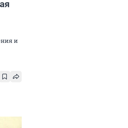
вая
ения и