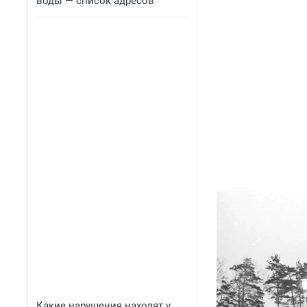
воды — список адресов
Какие нарушения находят у