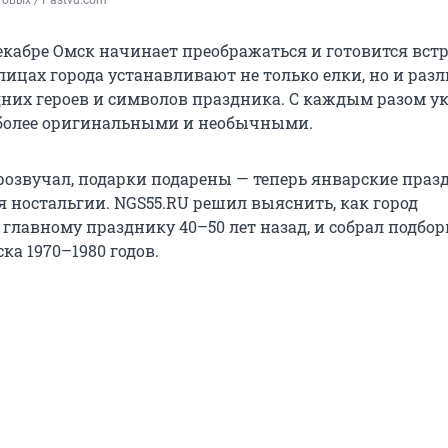
овых / Pastvu.com
екабре Омск начинает преображаться и готовится вст
лицах города устанавливают не только елки, но и раз
них героев и символов праздника. С каждым разом 
 более оригинальными и необычными.
розвучал, подарки подарены — теперь январские праз
я ностальгии. NGS55.RU решил выяснить, как город
главному празднику 40–50 лет назад, и собрал подбор
ка 1970–1980 годов.