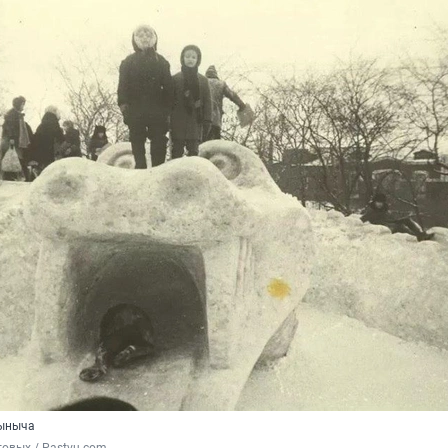
рыныча