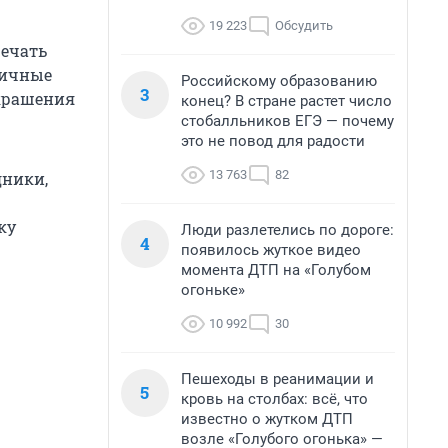
19 223
Обсудить
речать
личные
Российскому образованию
3
украшения
конец? В стране растет число
стобалльников ЕГЭ — почему
это не повод для радости
13 763
82
дники,
ку
Люди разлетелись по дороге:
4
появилось жуткое видео
момента ДТП на «Голубом
огоньке»
10 992
30
Пешеходы в реанимации и
5
кровь на столбах: всё, что
известно о жутком ДТП
возле «Голубого огонька» —