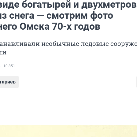
 виде богатырей и двухметро
из снега — смотрим фото
его Омска 70-х годов
станавливали необычные ледовые сооруж
ли
10 851
тариев