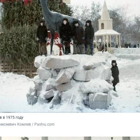
в в 1975 году
ексеевич Комлев / Pastvu.com