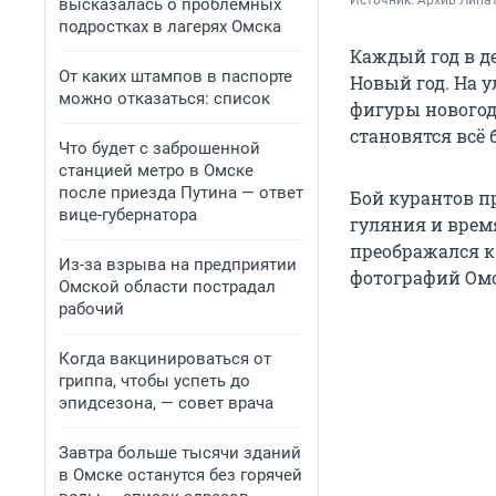
Источник: 
Архив Липат
высказалась о проблемных
подростках в лагерях Омска
Каждый год в д
От каких штампов в паспорте
Новый год. На у
можно отказаться: список
фигуры новогод
становятся всё
Что будет с заброшенной
станцией метро в Омске
после приезда Путина — ответ
Бой курантов п
вице-губернатора
гуляния и врем
преображался к 
Из-за взрыва на предприятии
фотографий Омс
Омской области пострадал
рабочий
Когда вакцинироваться от
гриппа, чтобы успеть до
эпидсезона, — совет врача
Завтра больше тысячи зданий
в Омске останутся без горячей