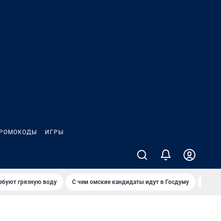
РОМОКОДЫ
ИГРЫ
ебуют грязную воду
С чем омские кандидаты идут в Госдуму
Сколь