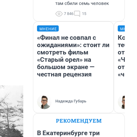
там сбили семь человек
7 846
15
МНЕНИЕ
МНЕНИ
«Финал не совпал с
Колоб
ожиданиями»: стоит ли
тебя 
смотреть фильм
отлож
«Старый орел» на
«Чело
большом экране —
отзыв
честная рецензия
«чело
Надежда Губарь
РЕКОМЕНДУЕМ
В Екатеринбурге три