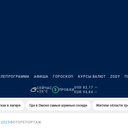
ЕЛЕПРОГРАММА
АФИША
ГОРОСКОП
КУРСЫ ВАЛЮТ
ZODY
П
USD 82,17
СЕЙЧАС
3
ПРОБКИ
+26°C
EUR 94,84
ках в лагеря
Где в Омске самые шумные соседи
Жители области тр
 2025
ФОТОРЕПОРТАЖ