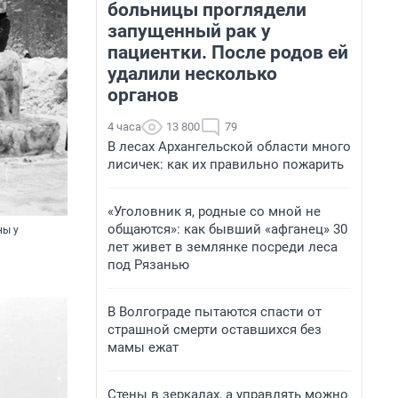
больницы проглядели
запущенный рак у
пациентки. После родов ей
удалили несколько
органов
4 часа
13 800
79
В лесах Архангельской области много
лисичек: как их правильно пожарить
«Уголовник я, родные со мной не
общаются»: как бывший «афганец» 30
ны у
лет живет в землянке посреди леса
под Рязанью
В Волгограде пытаются спасти от
страшной смерти оставшихся без
мамы ежат
Стены в зеркалах, а управлять можно